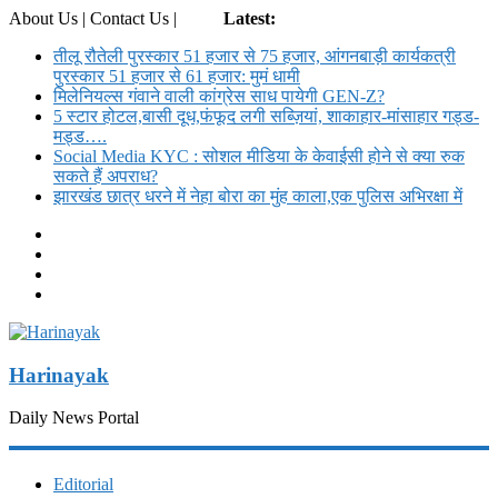
About Us | Contact Us |
Login
Latest:
तीलू रौतेली पुरस्कार 51 हजार से 75 हजार, आंगनबाड़ी कार्यकत्री
पुरस्कार 51 हजार से 61 हजार: मुमं धामी
मिलेनियल्स गंवाने वाली कांग्रेस साध पायेगी GEN-Z?
5 स्टार होटल,बासी दूध,फंफूद लगी सब्ज़ियां, शाकाहार-मांसाहार गड्ड-
मड्ड….
Social Media KYC : सोशल मीडिया के केवाईसी होने से क्या रुक
सकते हैं अपराध?
झारखंड छात्र धरने में नेहा बोरा का मुंह काला,एक पुलिस अभिरक्षा में
Harinayak
Daily News Portal
Editorial