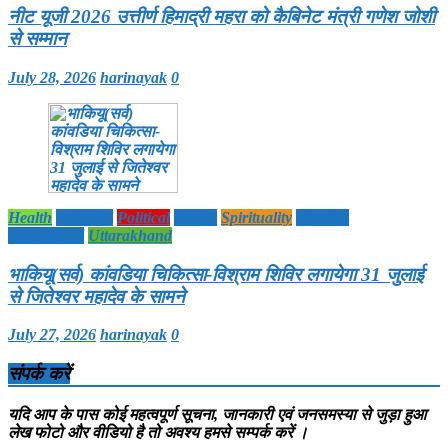
नीट यूजी 2026 उत्तीर्ण हिमाद्री महरा को कैबिनेट मंत्री गणेश जोशी
से सम्मान
July 28, 2026
harinayak
0
Health
National
Political
society
Spirituality
UTTAR
PRADESH
Uttarakhand
भाकियू(सर्व) कांवडिया चिकित्सा-विश्राम शिविर लगायेगा 31 जुलाई
से जितेश्वर महादेव के सामने
July 27, 2026
harinayak
0
संपर्क करें
यदि आप के पास कोई महत्वपूर्ण सूचना, जानकारी एवं जनसमस्या से जुड़ा हुआ
लेख फोटो और वीडियो है तो अवश्य हमसे सम्पर्क करें ।