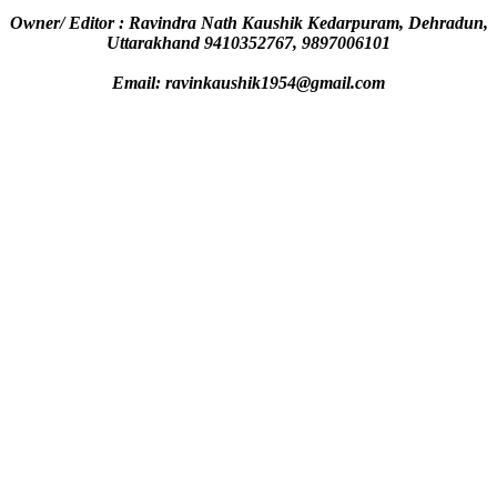
Owner/ Editor : Ravindra Nath Kaushik Kedarpuram, Dehradun,
Uttarakhand 9410352767, 9897006101
Email: ravinkaushik1954@gmail.com