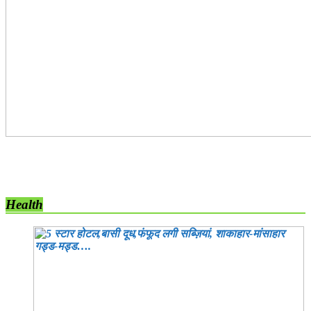
Health