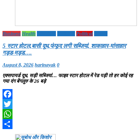
Business
Health
Life Style
National
Political
society
5 स्टार होटल,बासी दूध,फंफूद लगी सब्ज़ियां, शाकाहार-मांसाहार
गड्ड-मड्ड….
August 8, 2026
harinayak
0
एक्सपायर्ड दूध, सड़ी सब्जियां… फाइव स्टार होटल में रेड पड़ी तो हर कोई रह
गया दंग बेंगलुरु के 26 बड़े
Facebook
Twitter
WhatsApp
Share