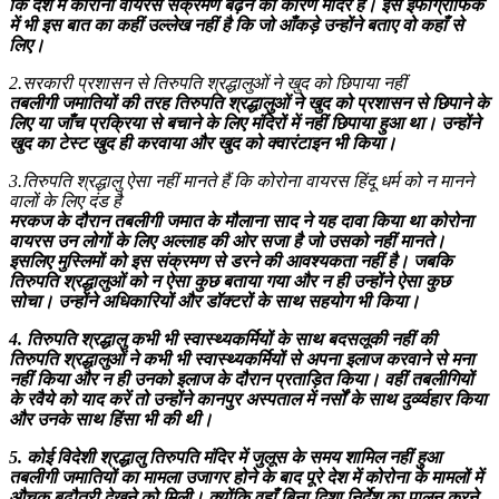
कि देश में कोरोना वायरस संक्रमण बढ़ने का कारण मंदिर है। इस इंफोग्राफिक
में भी इस बात का कहीं उल्लेख नहीं है कि जो आँकड़े उन्होंने बताए वो कहाँ से
लिए।
2.सरकारी प्रशासन से तिरुपति श्रद्धालुओं ने खुद को छिपाया नहीं
तबलीगी जमातियों की तरह तिरुपति श्रद्धालुओं ने खुद को प्रशासन से छिपाने के
लिए या जाँच प्रक्रिया से बचाने के लिए मंदिरों में नहीं छिपाया हुआ था। उन्होंने
खुद का टेस्ट खुद ही करवाया और खुद को क्वारंटाइन भी किया।
3.तिरुपति श्रद्धालु ऐसा नहीं मानते हैं कि कोरोना वायरस हिंदू धर्म को न मानने
वालों के लिए दंड है
मरकज के दौरान तबलीगी जमात के मौलाना साद ने यह दावा किया था कोरोना
वायरस उन लोगों के लिए अल्लाह की ओर सजा है जो उसको नहीं मानते।
इसलिए मुस्लिमों को इस संक्रमण से डरने की आवश्यकता नहीं है। जबकि
तिरुपति श्रद्धालुओं को न ऐसा कुछ बताया गया और न ही उन्होंने ऐसा कुछ
सोचा। उन्होंने अधिकारियों और डॉक्टरों के साथ सहयोग भी किया।
4. तिरुपति श्रद्धालु कभी भी स्वास्थ्यकर्मियों के साथ बदसलूकी नहीं की
तिरुपति श्रद्धालुओं ने कभी भी स्वास्थ्यकर्मियों से अपना इलाज करवाने से मना
नहीं किया और न ही उनको इलाज के दौरान प्रताड़ित किया। वहीं तबलीगियों
के रवैये को याद करें तो उन्होंने कानपुर अस्पताल में नर्सों के साथ दुर्व्य्वहार किया
और उनके साथ हिंसा भी की थी।
5. कोई विदेशी श्रद्धालु तिरुपति मंदिर में जुलूस के समय शामिल नहीं हुआ
तबलीगी जमातियों का मामला उजागर होने के बाद पूरे देश में कोरोना के मामलों में
औचक बढ़ौतरी देखने को मिली। क्योंकि वहाँ बिना दिशा निर्देश का पालन करने