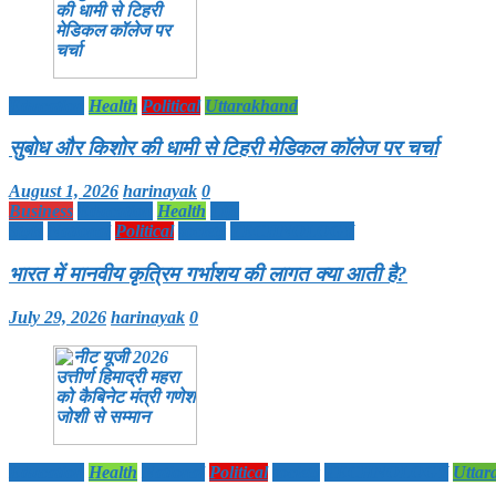
Education
Health
Political
Uttarakhand
सुबोध और किशोर की धामी से टिहरी मेडिकल कॉलेज पर चर्चा
August 1, 2026
harinayak
0
Business
Education
Health
Life
Style
National
Political
society
TECHNOLOGY
भारत में मानवीय कृत्रिम गर्भाशय की लागत क्या आती है?
July 29, 2026
harinayak
0
Education
Health
National
Political
society
TECHNOLOGY
Uttar