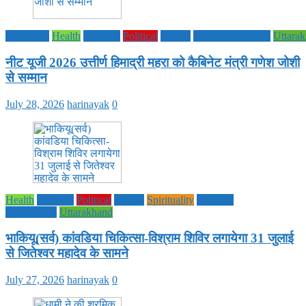
Education
Health
National
Political
society
TECHNOLOGY
Uttara
नीट यूजी 2026 उत्तीर्ण हिमाद्री महरा को कैबिनेट मंत्री गणेश जोशी
से सम्मान
July 28, 2026
harinayak
0
Health
National
Political
society
Spirituality
UTTAR
PRADESH
Uttarakhand
भाकियू(सर्व) कांवडिया चिकित्सा-विश्राम शिविर लगायेगा 31 जुलाई
से जितेश्वर महादेव के सामने
July 27, 2026
harinayak
0