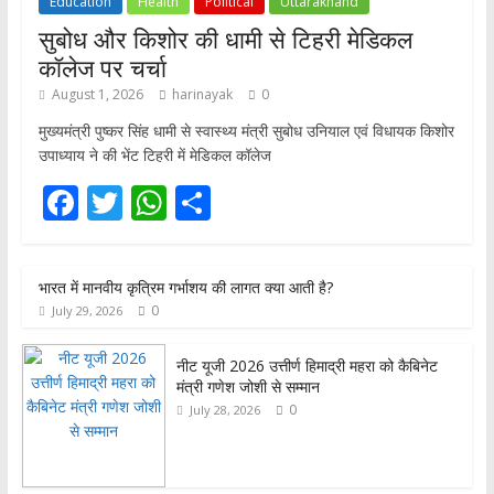
Education
Health
Political
Uttarakhand
सुबोध और किशोर की धामी से टिहरी मेडिकल
कॉलेज पर चर्चा
August 1, 2026
harinayak
0
मुख्यमंत्री पुष्कर सिंह धामी से स्वास्थ्य मंत्री सुबोध उनियाल एवं विधायक किशोर
उपाध्याय ने की भेंट टिहरी में मेडिकल कॉलेज
F
T
W
S
ac
w
h
h
e
itt
at
ar
भारत में मानवीय कृत्रिम गर्भाशय की लागत क्या आती है?
b
er
s
e
0
July 29, 2026
o
A
o
p
नीट यूजी 2026 उत्तीर्ण हिमाद्री महरा को कैबिनेट
मंत्री गणेश जोशी से सम्मान
k
p
0
July 28, 2026