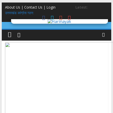
About Us | Contact Us |
Login
Latest:
उत्तराखंड कांग्रेस गठन:
गुप्ता का अंतिम संस्कार करने वाले आश्रम ने बेटियों के 5100₹ भी लौटाये
डॉलर के सामने रुपया क्यों गिर रहा है ? कारण और इतिहास
उत्तराखंड SIR: 24 लाख में से 19 लाख नोटिस BLO से वोटर तक
सड़क दुर्घटना में दोस्त समेत अतीक अहमद के छोटे बेटे की मौत, परिवार में अब कौन
कहां