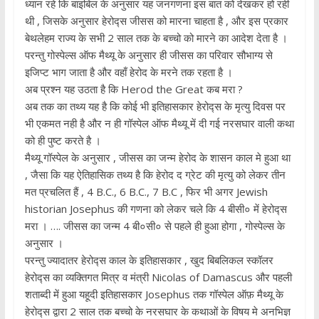
ध्यान रहे कि बाइबिल के अनुसार यह जनगणना इस बात को देखकर हो रही
थी , जिसके अनुसार हेरोद्स जीसस को मारना चाहता है , और इस प्रकार
बेथलेहम राज्य के सभी 2 साल तक के बच्चो को मारने का आदेश देता है ।
परन्तु गोस्पेल्स ऑफ मैथ्यू के अनुसार ही जीसस का परिवार सौभाग्य से
इजिप्ट भाग जाता है और वहाँ हेरोद के मरने तक रहता है ।
अब प्रश्न यह उठता है कि Herod the Great कब मरा ?
अब तक का तथ्य यह है कि कोई भी इतिहासकार हेरोद्स के मृत्यु दिवस पर
भी एकमत नही है और न ही गॉस्पेल ऑफ मैथ्यू में दी गई नरसघार वाली कथा
को ही पुष्ट करते है ।
मैथ्यू गॉस्पेल के अनुसार , जीसस का जन्म हेरोद के शासन काल मे हुआ था
, जैसा कि यह ऐतिहासिक तथ्य है कि हेरोद द ग्रेट की मृत्यु को लेकर तीन
मत प्रचलित हैं , 4 B.C., 6 B.C., 7 B.C , फिर भी अगर Jewish
historian Josephus की गणना को लेकर चले कि 4 बीसी० में हेरोद्स
मरा । …. जीसस का जन्म 4 बी०सी० से पहले ही हुआ होगा , गोस्पेल्स के
अनुसार ।
परन्तु ज्यादातर हेरोद्स काल के इतिहासकार , खुद बिबलिकल स्कॉलर
हेरोद्स का व्यक्तिगत मित्र व मंत्री Nicolas of Damascus और पहली
शताब्दी में हुआ यहूदी इतिहासकार Josephus तक गॉस्पेल ऑफ़ मैथ्यू के
हेरोद्स द्वारा 2 साल तक बच्चो के नरसघार के कथाओं के विषय मे अनभिज्ञ