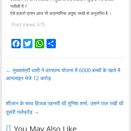
गलीली में ?
ऐसे हज़ारो प्रश्न आज भी अप्रमाणिक अपुष्ट तथ्यो से अनुत्तरित है ।
Post Views:
675
F
T
W
S
ac
w
h
h
e
itt
at
ar
b
er
s
e
←
मुख्यमंत्री धामी ने वात्सल्य योजना में 6000 बच्चों के खाते में
आनलाइन भेजे 12 करोड़
o
A
o
p
k
p
शीजान के साथ हिजाब पहनती थी तुनिषा शर्मा, उसने पाल रखी थी
→
दूसरी गर्लफ्रेंड
You May Also Like