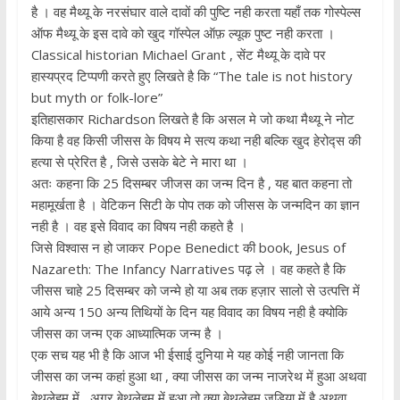
है । वह मैथ्यू के नरसंघार वाले दावों की पुष्टि नही करता यहाँ तक गोस्पेल्स
ऑफ मैथ्यू के इस दावे को खुद गॉस्पेल ऑफ़ ल्यूक पुष्ट नही करता ।
Classical historian Michael Grant , सेंट मैथ्यू के दावे पर
हास्यप्रद टिप्पणी करते हुए लिखते है कि “The tale is not history
but myth or folk-lore”
इतिहासकार Richardson लिखते है कि असल मे जो कथा मैथ्यू ने नोट
किया है वह किसी जीसस के विषय मे सत्य कथा नही बल्कि खुद हेरोद्स की
हत्या से प्रेरित है , जिसे उसके बेटे ने मारा था ।
अतः कहना कि 25 दिसम्बर जीजस का जन्म दिन है , यह बात कहना तो
महामूर्खता है । वेटिकन सिटी के पोप तक को जीसस के जन्मदिन का ज्ञान
नही है । वह इसे विवाद का विषय नही कहते है ।
जिसे विश्वास न हो जाकर Pope Benedict की book, Jesus of
Nazareth: The Infancy Narratives पढ़ ले । वह कहते है कि
जीसस चाहे 25 दिसम्बर को जन्मे हो या अब तक हज़ार सालो से उत्पत्ति में
आये अन्य 150 अन्य तिथियों के दिन यह विवाद का विषय नही है क्योकि
जीसस का जन्म एक आध्यात्मिक जन्म है ।
एक सच यह भी है कि आज भी ईसाई दुनिया मे यह कोई नही जानता कि
जीसस का जन्म कहां हुआ था , क्या जीसस का जन्म नाजरेथ में हुआ अथवा
बेथलेहम में , अगर बेथलेहम में हुआ तो क्या बेथलेहम जुड़िया में है अथवा