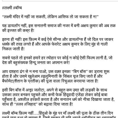
#लक्ष्मी #बॉम्ब
“लक्ष्मी मंदिर में नहीं जा सकती, लेकिन आसिफ तो जा सकता है न!”
यह डायलॉग नहीं, इस सनातनी समाज की नजर में बनी अक्षय कुमार की अब तक
की इज्जत की कब्र है!
इतना ही नहीं! इस फ़िल्म में कई ऐसे सीन्स और डायलॉग्स हैं जो दिल पर जाकर
धक्के की तरह लगते हैं और आपके फेवरेट अक्षय कुमार के लिए मुंह से गाली
निकल जाती है!
सबसे पहले तो इनको हमारे हर त्योहार पर कोई न कोई ऐसी फिल्म लानी है, जो
देश की बहुसंख्यक हिन्दू जनता का अपमान करे!
आप दशहरा ढंग से न मना पाओ, उस वक़्त इनका “बिग बॉस” का ड्रामा शुरू
होता है और उसमे खुलेआम #इलुमिनाती के सिंबल यूज किए जाते हैं और
बैफोमेट(शैतान के प्रतीक) की पूजा वाला रिचुअल करवाया जाता है!
इसी बिग बॉस में अनूप जलोटा, अपने से बहुत कम उम्र की लड़की के साथ
उसका लवर बनकर पहुचते और कभी फेक हिंदूवादी एजेंडा लेकर कोई बाबा
पहुँचता है, अश्लील हरकतें करता है और सनातन धर्म को नीचा दिखाया जाता है,
साथ ही “#लव #जिहाद” को बढ़ावा दिया जाता है!
लक्ष्मी बॉम्ब फ़िल्म नहीं….हिंदुओ के मुंह पर माँ लक्ष्मी की पूजा के ठीक तीन दिन
पहले मारा हुआ वो तमाचा है, जिसे खाकर भी यदि आपने #बॉलीवुड का #बायकॉट