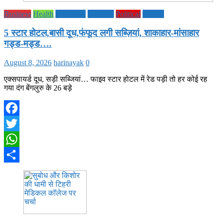
Business
Health
Life Style
National
Political
society
5 स्टार होटल,बासी दूध,फंफूद लगी सब्ज़ियां, शाकाहार-मांसाहार
गड्ड-मड्ड….
August 8, 2026
harinayak
0
एक्सपायर्ड दूध, सड़ी सब्जियां… फाइव स्टार होटल में रेड पड़ी तो हर कोई रह
गया दंग बेंगलुरु के 26 बड़े
Facebook
Twitter
WhatsApp
Share