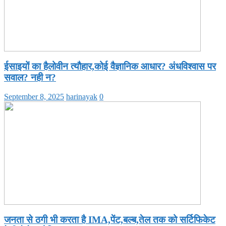
ईसाइयों का हैलोवीन त्यौहार,कोई वैज्ञानिक आधार? अंधविश्वास पर
सवाल? नही न?
September 8, 2025
harinayak
0
जनता से ठगी भी करता है IMA,पेंट,बल्ब,तेल तक को सर्टिफिकेट