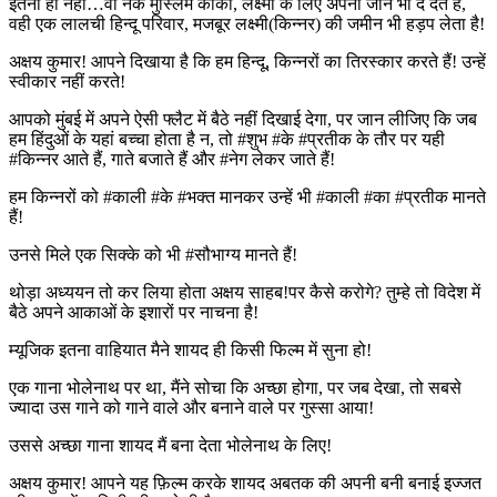
इतना ही नहीं…वो नेक मुस्लिम काका, लक्ष्मी के लिए अपनी जान भी दे देते हैं,
वही एक लालची हिन्दू परिवार, मजबूर लक्ष्मी(किन्नर) की जमीन भी हड़प लेता है!
अक्षय कुमार! आपने दिखाया है कि हम हिन्दू, किन्नरों का तिरस्कार करते हैं! उन्हें
स्वीकार नहीं करते!
आपको मुंबई में अपने ऐसी फ्लैट में बैठे नहीं दिखाई देगा, पर जान लीजिए कि जब
हम हिंदुओं के यहां बच्चा होता है न, तो #शुभ #के #प्रतीक के तौर पर यही
#किन्नर आते हैं, गाते बजाते हैं और #नेग लेकर जाते हैं!
हम किन्नरों को #काली #के #भक्त मानकर उन्हें भी #काली #का #प्रतीक मानते
हैं!
उनसे मिले एक सिक्के को भी #सौभाग्य मानते हैं!
थोड़ा अध्ययन तो कर लिया होता अक्षय साहब!पर कैसे करोगे? तुम्हे तो विदेश में
बैठे अपने आकाओं के इशारों पर नाचना है!
म्यूजिक इतना वाहियात मैने शायद ही किसी फिल्म में सुना हो!
एक गाना भोलेनाथ पर था, मैंने सोचा कि अच्छा होगा, पर जब देखा, तो सबसे
ज्यादा उस गाने को गाने वाले और बनाने वाले पर गुस्सा आया!
उससे अच्छा गाना शायद मैं बना देता भोलेनाथ के लिए!
अक्षय कुमार! आपने यह फ़िल्म करके शायद अबतक की अपनी बनी बनाई इज्जत