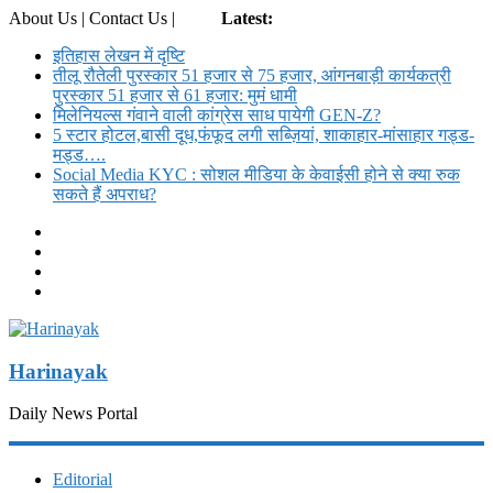
About Us | Contact Us |
Login
Latest:
इतिहास लेखन में दृष्टि
तीलू रौतेली पुरस्कार 51 हजार से 75 हजार, आंगनबाड़ी कार्यकत्री
पुरस्कार 51 हजार से 61 हजार: मुमं धामी
मिलेनियल्स गंवाने वाली कांग्रेस साध पायेगी GEN-Z?
5 स्टार होटल,बासी दूध,फंफूद लगी सब्ज़ियां, शाकाहार-मांसाहार गड्ड-
मड्ड….
Social Media KYC : सोशल मीडिया के केवाईसी होने से क्या रुक
सकते हैं अपराध?
Harinayak
Daily News Portal
Editorial