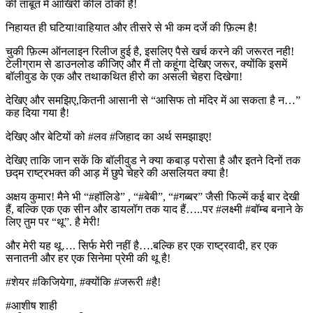
की ताबूत में आखिरी कील ठोकी है!
निहायत ही घटिया!वाहियात और तीसरे से भी कम दर्जे की फ़िल्म है!
चुकी फ़िल्म ऑनलाइन रिलीज हुई है, इसलिए पैसे खर्च करने की जरूरत नही!
टेलीग्राम से डाउनलोड कीजिए और मैं तो कहूंगा देखिए जरूर, क्योंकि इसमें
बॉलीवुड के एक और तथाकथित हीरो का असली चेहरा दिखेगा!
देखिए और समझिए,कितनी आसानी से “आसिफ तो मंदिर में आ सकता है न…”
कह दिया गया है!
देखिए और बेटियों को #लव #जिहाद का अर्थ समझाइए!
देखिए ताकि जान सकें कि बॉलीवुड ने क्या कबाड़ परोसा है और इतने दिनों तक
छद्म राष्ट्रभक्त की आड़ में छुपे चेहरे की असलियत क्या है!
अक्षय कुमार! मैने भी “#हॉलिडे” , “#बेबी”, “#गब्बर” जैसी फिल्में कई बार देखी
हैं, बल्कि एक एक सीन और डायलॉग तक याद हैं…..पर #लक्ष्मी #बॉम्ब बनाने के
लिए तुम पर “थू”. है मेरी!
और मेरी यह थू…. सिर्फ मेरी नहीं है….बल्कि हर एक राष्ट्रवादी, हर एक
सनातनी और हर एक सिनेमा प्रेमी की थू है!
#शेयर #किजियेगा, #क्योंकि #जरूरी #है!
#आशीष शाही