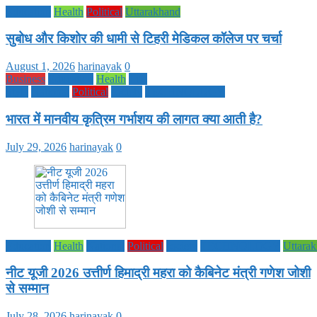
Education
Health
Political
Uttarakhand
सुबोध और किशोर की धामी से टिहरी मेडिकल कॉलेज पर चर्चा
August 1, 2026
harinayak
0
Business
Education
Health
Life
Style
National
Political
society
TECHNOLOGY
भारत में मानवीय कृत्रिम गर्भाशय की लागत क्या आती है?
July 29, 2026
harinayak
0
Education
Health
National
Political
society
TECHNOLOGY
Uttara
नीट यूजी 2026 उत्तीर्ण हिमाद्री महरा को कैबिनेट मंत्री गणेश जोशी
से सम्मान
July 28, 2026
harinayak
0