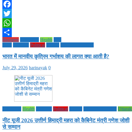
Facebook
Twitter
WhatsApp
Business
Education
Health
Life
Share
Style
National
Political
society
TECHNOLOGY
भारत में मानवीय कृत्रिम गर्भाशय की लागत क्या आती है?
July 29, 2026
harinayak
0
Education
Health
National
Political
society
TECHNOLOGY
Uttara
नीट यूजी 2026 उत्तीर्ण हिमाद्री महरा को कैबिनेट मंत्री गणेश जोशी
से सम्मान