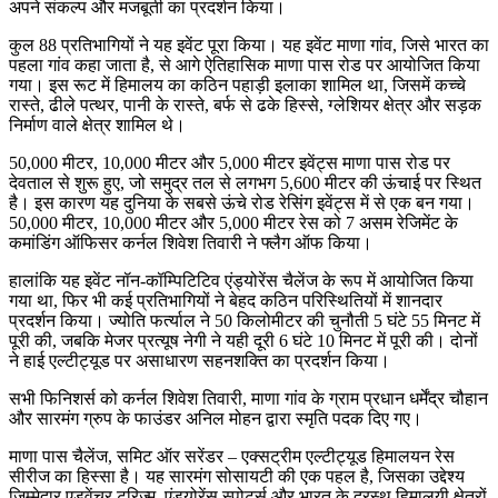
अपने संकल्प और मजबूती का प्रदर्शन किया।
कुल 88 प्रतिभागियों ने यह इवेंट पूरा किया। यह इवेंट माणा गांव, जिसे भारत का
पहला गांव कहा जाता है, से आगे ऐतिहासिक माणा पास रोड पर आयोजित किया
गया। इस रूट में हिमालय का कठिन पहाड़ी इलाका शामिल था, जिसमें कच्चे
रास्ते, ढीले पत्थर, पानी के रास्ते, बर्फ से ढके हिस्से, ग्लेशियर क्षेत्र और सड़क
निर्माण वाले क्षेत्र शामिल थे।
50,000 मीटर, 10,000 मीटर और 5,000 मीटर इवेंट्स माणा पास रोड पर
देवताल से शुरू हुए, जो समुद्र तल से लगभग 5,600 मीटर की ऊंचाई पर स्थित
है। इस कारण यह दुनिया के सबसे ऊंचे रोड रेसिंग इवेंट्स में से एक बन गया।
50,000 मीटर, 10,000 मीटर और 5,000 मीटर रेस को 7 असम रेजिमेंट के
कमांडिंग ऑफिसर कर्नल शिवेश तिवारी ने फ्लैग ऑफ किया।
हालांकि यह इवेंट नॉन-कॉम्पिटिटिव एंड्योरेंस चैलेंज के रूप में आयोजित किया
गया था, फिर भी कई प्रतिभागियों ने बेहद कठिन परिस्थितियों में शानदार
प्रदर्शन किया। ज्योति फर्त्याल ने 50 किलोमीटर की चुनौती 5 घंटे 55 मिनट में
पूरी की, जबकि मेजर प्रत्यूष नेगी ने यही दूरी 6 घंटे 10 मिनट में पूरी की। दोनों
ने हाई एल्टीट्यूड पर असाधारण सहनशक्ति का प्रदर्शन किया।
सभी फिनिशर्स को कर्नल शिवेश तिवारी, माणा गांव के ग्राम प्रधान धर्मेंद्र चौहान
और सारमंग ग्रुप के फाउंडर अनिल मोहन द्वारा स्मृति पदक दिए गए।
माणा पास चैलेंज, समिट ऑर सरेंडर – एक्सट्रीम एल्टीट्यूड हिमालयन रेस
सीरीज का हिस्सा है। यह सारमंग सोसायटी की एक पहल है, जिसका उद्देश्य
जिम्मेदार एडवेंचर टूरिज्म, एंड्योरेंस स्पोर्ट्स और भारत के दूरस्थ हिमालयी क्षेत्रों