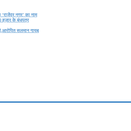
े ‘राजेंद्र नगर’ का नाम
0 हज़ार के बंधपत्र
ली,आरोपित सलमान गायब