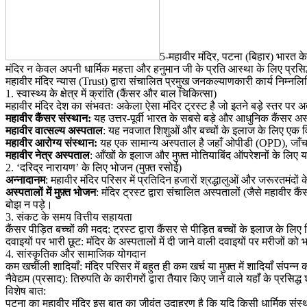
5-महावीर मंदिर, पटना (बिहार) भारत के 
मंदिर न केवल अपनी धार्मिक महत्ता और हनुमान जी के प्रति आस्था के लिए प्रसिद्
​महावीर मंदिर न्यास (Trust) द्वारा संचालित प्रमुख जनकल्याणकारी कार्य निम्नलिख
​1. स्वास्थ्य के क्षेत्र में क्रांति (कैंसर और बाल चिकित्सा)
​महावीर मंदिर देश का संभवतः अकेला ऐसा मंदिर ट्रस्ट है जो इतने बड़े स्तर पर 
​महावीर कैंसर संस्थान:
यह उत्तर-पूर्वी भारत के सबसे बड़े और आधुनिक कैंसर अस्प
​महावीर वात्सल्य अस्पताल
: यह नवजात शिशुओं और बच्चों के इलाज के लिए एक विश्
​महावीर आरोग्य संस्थान:
यह एक सामान्य अस्पताल है जहाँ ओपीडी (OPD), जाँच औ
​महावीर नेत्र अस्पताल
: आँखों के इलाज और मुफ़्त मोतियाबिंद ऑपरेशनों के लिए य
​2. ‘दरिद्र नारायण’ के लिए भोजन (मुफ़्त रसोई)
अन्नादानम
: महावीर मंदिर परिसर में प्रतिदिन हजारों श्रद्धालुओं और जरूरतमंदों 
​अस्पतालों में मुफ़्त भोजन
: मंदिर ट्रस्ट द्वारा संचालित अस्पतालों (जैसे महावीर
बोझ न पड़े।
​3. संकट के समय वित्तीय सहायता
​कैंसर पीड़ित बच्चों की मदद: ट्रस्ट द्वारा कैंसर से पीड़ित बच्चों के इलाज के ल
​दवाइयों पर भारी छूट: मंदिर के अस्पतालों में दी जाने वाली दवाइयों पर मरीजों क
​4. सांस्कृतिक और सामाजिक योगदान
​कम खर्चीली शादियाँ: मंदिर परिसर में बहुत ही कम खर्च या मुफ़्त में शादियाँ संप
​नैवेद्यम (प्रसाद): तिरुपति के कारीगरों द्वारा तैयार किए जाने वाले यहाँ के प्रस
​विशेष बात:
पटना का महावीर मंदिर इस बात का जीवंत उदाहरण है कि यदि किसी धार्मिक संस