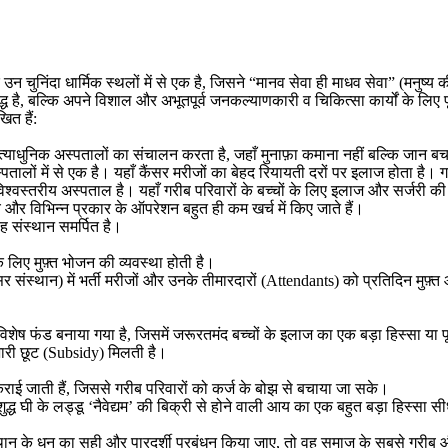
उन चुनिंदा धार्मिक स्थलों में से एक है, जिसने “मानव सेवा ही माधव सेवा” (मनुष्य
ध है, बल्कि अपने विशाल और अभूतपूर्व जनकल्याणकारी व चिकित्सा कार्यों के लिए प
ित हैं:
अत्याधुनिक अस्पतालों का संचालन करता है, जहाँ मुनाफ़ा कमाना नहीं बल्कि जान बचान
तालों में से एक है। यहाँ कैंसर मरीजों का बेहद रियायती दरों पर इलाज होता है। गर
वस्तरीय अस्पताल है। यहाँ गरीब परिवारों के बच्चों के लिए इलाज और सर्जरी की द
र विभिन्न प्रकार के ऑपरेशन बहुत ही कम खर्च में किए जाते हैं।
ह संस्थान समर्पित है।
के लिए मुफ़्त भोजन की व्यवस्था होती है।
 कैंसर संस्थान) में भर्ती मरीजों और उनके तीमारदारों (Attendants) को प्रतिदिन 
िए विशेष फंड बनाया गया है, जिसमें जरूरतमंद बच्चों के इलाज का एक बड़ा हिस्सा या प
ो भारी छूट (Subsidy) मिलती है।
न्न कराई जाती हैं, जिससे गरीब परिवारों को कर्ज के बोझ से बचाया जा सके।
िद्ध शुद्ध घी के लड्डू ‘नैवेद्यम’ की बिक्री से होने वाली आय का एक बहुत बड़ा हिस्स
्थान के धन का सही और पारदर्शी प्रबंधन किया जाए, तो वह समाज के सबसे गरीब 