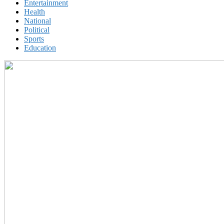
Entertainment
Health
National
Political
Sports
Education