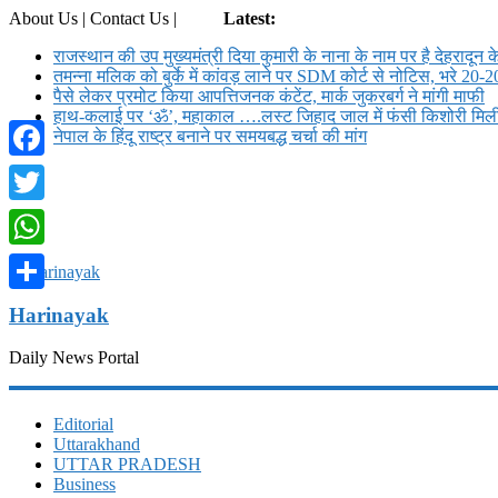
About Us | Contact Us |
Login
Latest:
राजस्थान की उप मुख्यमंत्री दिया कुमारी के नाना के नाम पर है देहरादून क
तमन्ना मलिक को बुर्के में कांवड़ लाने पर SDM कोर्ट से नोट‍िस, भरे 20-2
पैसे लेकर प्रमोट क‍िया आपत्तिजनक कंटेंट, मार्क जुकरबर्ग ने मांगी माफी
हाथ-कलाई पर ‘ॐ’, महाकाल ….लस्ट जिहाद जाल में फंसी किशोरी मि
नेपाल के हिंदू राष्ट्र बनाने पर समयबद्ध चर्चा की मांग
Facebook
Twitter
WhatsApp
Share
Harinayak
Daily News Portal
Editorial
Uttarakhand
UTTAR PRADESH
Business