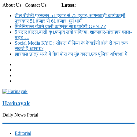
About Us | Contact Us |
Login
Latest:
तीलू रौतेली पुरस्कार 51 हजार से 75 हजार, आंगनबाड़ी कार्यकत्री
पुरस्कार 51 हजार से 61 हजार: मुमं धामी
मिलेनियल्स गंवाने वाली कांग्रेस साध पायेगी GEN-Z?
5 स्टार होटल,बासी दूध,फंफूद लगी सब्ज़ियां, शाकाहार-मांसाहार गड्ड-
मड्ड….
Social Media KYC : सोशल मीडिया के केवाईसी होने से क्या रुक
सकते हैं अपराध?
झारखंड छात्र धरने में नेहा बोरा का मुंह काला,एक पुलिस अभिरक्षा में
Harinayak
Daily News Portal
Editorial