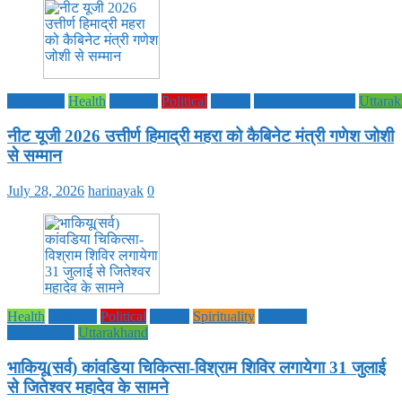
Education
Health
National
Political
society
TECHNOLOGY
Uttara
नीट यूजी 2026 उत्तीर्ण हिमाद्री महरा को कैबिनेट मंत्री गणेश जोशी
से सम्मान
July 28, 2026
harinayak
0
Health
National
Political
society
Spirituality
UTTAR
PRADESH
Uttarakhand
भाकियू(सर्व) कांवडिया चिकित्सा-विश्राम शिविर लगायेगा 31 जुलाई
से जितेश्वर महादेव के सामने