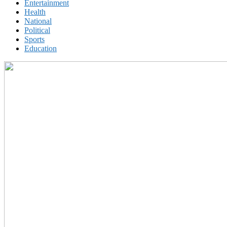
Entertainment
Health
National
Political
Sports
Education