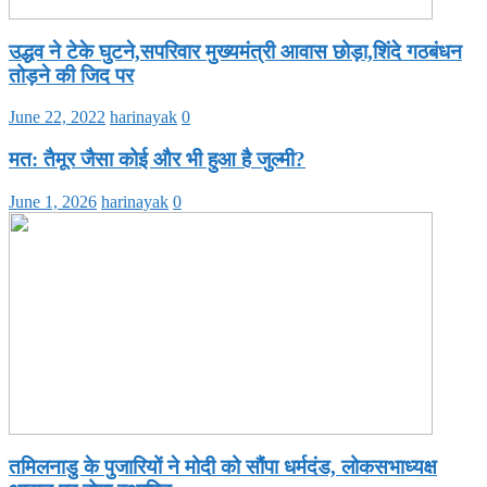
उद्धव ने टेके घुटने,सपरिवार मुख्यमंत्री आवास छोड़ा,शिंदे गठबंधन
तोड़ने की जिद पर
June 22, 2022
harinayak
0
मत: तैमूर जैसा कोई और भी हुआ है जुल्मी?
June 1, 2026
harinayak
0
तमिलनाडु के पुजारियों ने मोदी को सौंपा धर्मदंड, लोकसभाध्यक्ष