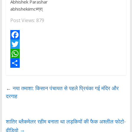
Abhishek Parashar
abhishekiimcध्ग्रा्
Post Views:
879
F
a
T
c
w
W
e
i
h
S
b
t
a
h
←
नया तमाशा: किसान पंचायत से पहले प्रियंका गई मंदिर और
o
t
t
a
दरगाह
o
e
s
r
k
r
A
e
p
शातिर ब्लैकमेलर रहीम बनाता था लड़कियों की फैक अश्लील फोटो-
p
→
वीडियो