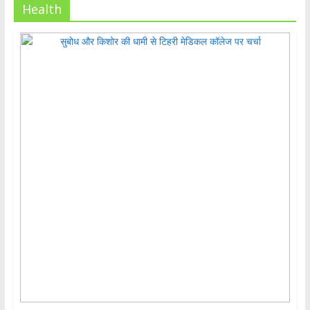
Health