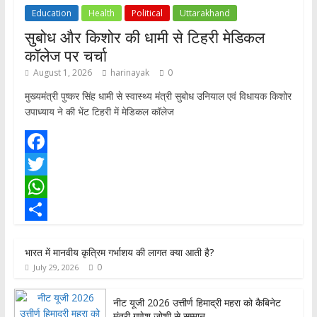
Education
Health
Political
Uttarakhand
सुबोध और किशोर की धामी से टिहरी मेडिकल
कॉलेज पर चर्चा
August 1, 2026
harinayak
0
मुख्यमंत्री पुष्कर सिंह धामी से स्वास्थ्य मंत्री सुबोध उनियाल एवं विधायक किशोर
उपाध्याय ने की भेंट टिहरी में मेडिकल कॉलेज
F
a
T
c
w
W
e
i
h
S
भारत में मानवीय कृत्रिम गर्भाशय की लागत क्या आती है?
b
t
a
h
0
July 29, 2026
o
t
t
a
o
e
s
r
नीट यूजी 2026 उत्तीर्ण हिमाद्री महरा को कैबिनेट
मंत्री गणेश जोशी से सम्मान