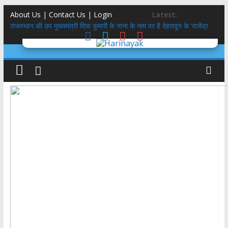
About Us | Contact Us |
Login
Latest:
राजस्थान की उप मुख्यमंत्री दिया कुमारी के नाना के नाम पर है देहरादून के ‘राजेंद्र
नगर’ का नाम
तमन्ना मलिक को बुर्के में कांवड़ लाने पर SDM कोर्ट से नोट‍िस, भरे 20-20 हज़ार के
बंधपत्र
पैसे लेकर प्रमोट क‍िया आपत्तिजनक कंटेंट, मार्क जुकरबर्ग ने मांगी माफी
हाथ-कलाई पर ‘ॐ’, महाकाल ….लस्ट जिहाद जाल में फंसी किशोरी मिली,आरोपित
सलमान गायब
नेपाल के हिंदू राष्ट्र बनाने पर समयबद्ध चर्चा की मांग