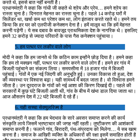
करते थे, इससे बात नहीं बनती है।
प्रधानमंत्री ने कहा कि गांधी जी कहते थे श्रेय और प्रेय… हमने श्रेय का
रास्ता चुना है। दिनरात मेहनत का रास्ता चुना है। पहले 14 करोड़ घरों में
सिलेंडर था, खर्चा कम था प्रेशर कम था, लोग इंतजार करते रहते थे। हमने तय
किया कि हर घर को एलपीजी कनेक्शन देना है। हमें मालूम था कि हमें मेहनत
करनी पड़ेगी। ये सब दबाव के बावजूद प्राथमिकता देश के नागरिक थे। इसलिए
हमने 32 करोड़ से ज्यादा परिवारों के पास गैस कनेक्शन पहुंचाया।
5. हम पत्थर पर लकीर वाले लोग
मोदी ने कहा कि हम जानते थे कि कठिन काम इन्होंने छोड़ दिया है। हमने कहा
कि हम तो मक्खन नहीं, पत्थर पर लकीर करने वाले लोग हैं। हमने हर गांव में
बिजली पहुंचाने का संकल्प लिया। समयसीमा में 18 हजार गांव में बिजली
पहुंचाई। गांवों में एक नई जिंदगी की अनुभूति हुई। उनका विकास तो हुआ, देश
की व्यवस्था पर विश्वास बढ़ा। यही सामर्थ्य में बदल जाता है। वो विश्वास हमने
जीता है। उन दूरदराज के गांवों को नई आशा की किरण दिखाई दी। पहले की
सरकारों में कुछ घंटे बिजली आती थी, गांव के बीच में खंभा डाल दिया जाता था।
आज औसतन देश में 22 घंटे बिजली दे रहे हैं।
6. यही सच्चा सेक्युलरिज्म है
प्रधानमंत्री ने कहा कि हम भेदभाव के सारे अवसर समाप्त करने की कार्य
संस्कृति लाये जिसमें भ्रष्टाचार की जगह नहीं रहती। तुष्टीकरण की आशंकायें
समाप्त करनी है। फलाने गांव, बिरादरी, पंथ-संप्रदाय को मिलेगा… ये सब खत्म
करना है। समाज के आखिरी व्यक्ति के अधिकारों की रक्षा इसमें समाहित होती है