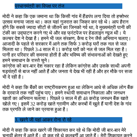
प्रधानमंत्री का विपक्ष पर तंज
मोदी ने कहा कि एक जमाना था कि किसी गांव में हैंडपंप लगा दिया तो हफ्तेभर
उत्सव मनाया जाता था। कल यहां गुजरात का जिक्र कर रहे थे। आप हैरान
होंगे कि सबसे ज्यादा सीटों से जीतने का जिनको गर्व था, वे मुख्यमंत्री पानी की
टंकी का उद्घाटन करने गए थे और वह फ्रंटपेज पर हेडलाइन न्यूज थी। ये
कल्चर देश ने देखा है। हमने भी जल संरक्षण, कैच द रेन जैसे अभियान चलाए।
आजादी के पहले से सरकार में आने तक सिर्फ 3 करोड़ घरों तक नल से जल
मिलता था। पिछले 3-4 साल में 11 करोड़ घरों को नल से जल मिल रहा है।
पानी हर परिवार की समस्या होती है और भविष्य की संभावनाओं को देखते हुए
हमने समाधान के रास्ते चुने।
कांग्रेस को बार-बार देश नकार रहा है लेकिन कांग्रेस और उसके साथी अपनी
षड्यंत्रों से बाज नहीं आते हैं और जनता ये देख भी रही है और हर मौके पर सजा
भी दे रही है।
मोदी ने कहा कि बैंकों का राष्ट्रीयकरण हुआ था लेकिन आधे से अधिक लोग बैंक
के दरवाजे तक नहीं पहुंच पाए। हमने स्थायी समाधान निकाला और जनधन
खातों का अभियान चलाया। पिछले 9 साल में ही 48 करोड़ जनधन बैंक खाते
खोले गए। इसमें 32 करोड़ खाते ग्रामीण और कस्बों में खुले हैं यानी देश के गांव
तक प्रगति ले जाने का प्रयास हुआ है।
3. खरगे जी यहां आकर रोना रो रहे
मोदी ने कहा कि कल खरगे जी शिकायत कर रहे थे कि मोदी जी बार-बार मेरे
चुनावी क्षेत्र में आते हैं। वो कह रहे थे कलबुर्गी आ जाते हैं। मेरी शिकायत करने