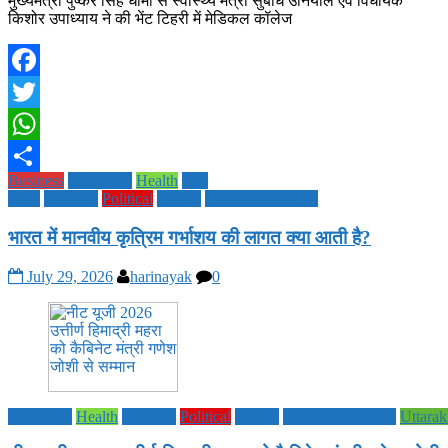
मुख्यमंत्री पुष्कर सिंह धामी से स्वास्थ्य मंत्री सुबोध उनियाल एवं विधायक
किशोर उपाध्याय ने की भेंट टिहरी में मेडिकल कॉलेज
Facebook
Twitter
WhatsApp
Business
Education
Health
Life
Share
Style
National
Political
society
TECHNOLOGY
भारत में मानवीय कृत्रिम गर्भाशय की लागत क्या आती है?
July 29, 2026
harinayak
0
Education
Health
National
Political
society
TECHNOLOGY
Uttara