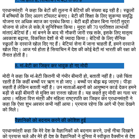
प्रधानमंत्री ने कहा कि बेटों की तुलना में बेटियों की संख्या बढ़ रही है। स्कूलों
में बच्चियों के लिए अलग टॉयलट बनाए। बेटी की शिक्षा के लिए सुकन्या समृद्धि
योजना पर अधिक ब्याज का प्रबंध किया। बेटी बड़ी होकर बिना गारंटी मुद्रा
योजना से लोन ले सके,ये सुनिश्चित किया। मुद्रा की 70 प्रतिशत लाभार्थी
मांताएं-बेटियां हैं। मां बनने के बाद भी नौकरी जारी रख सके, इसके लिए मातृत्व
अवकाश बढ़ाया, विकसित देशों से भी ज्यादा किया। बेटियों के लिए सैनिक
स्कूलों के दरवाजे खोल दिए गए हैं। बेटियां सेना में जाना चाहती हैं, हमने दरवाजे
खोल दिए। आज गर्व होता है सियाचिन में देश की कोई बेटी मां भारती की रक्षा को
तैनात होती है।
8. मां-बेटी का जिक्र कर भावुक हो गए मोदी
मोदी ने कहा कि मां-बेटी कितनी भी गंभीर बीमारी हो, बताती नहीं है। उसे चिंता
रहती है कि कहीं बच्चों पर ऋण न हो जाए । बच्चों पर बोझ बढ़ जाएगा। पीड़ा
सहती है लेकिन बताती नहीं है। उन माताओं-बहनों को आयुष्मान कार्ड देकर हमने
बड़ी से बड़ी बीमारी से मुक्ति का रास्ता खोला है। यह कहते हुए मोदी का गला भर
आया। महिला वित्त मंत्री और महिला राष्ट्रपति का जिक्र कर प्रधानमंत्री ने
कहा कि ऐसा शुभ अवसर कभी नहीं आया। प्रयास रहेगा कि आगे भी ऐसा देखने
को मिले।
वैज्ञानिकों को बदनाम करने की कोशिश हुई
प्रधानमंत्री कहा कि मेरे देश के वैज्ञानिकों को बदनाम करने, उन्हें नीचा दिखाने
को प्रयास चले और मेरे ही देश के वैज्ञानिकों ने दुनिया में स्वीकृत वैक्सीन से देश