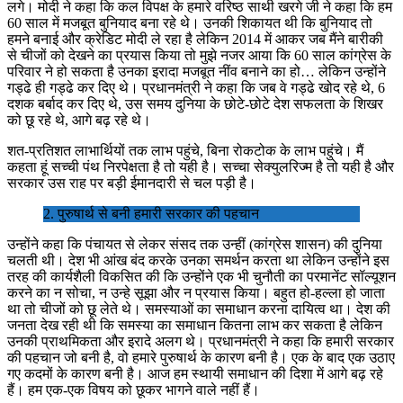
लगे। मोदी ने कहा कि कल विपक्ष के हमारे वरिष्ठ साथी खरगे जी ने कहा कि हम
60 साल में मजबूत बुनियाद बना रहे थे। उनकी शिकायत थी कि बुनियाद तो
हमने बनाई और क्रेडिट मोदी ले रहा है लेकिन 2014 में आकर जब मैंने बारीकी
से चीजों को देखने का प्रयास किया तो मुझे नजर आया कि 60 साल कांग्रेस के
परिवार ने हो सकता है उनका इरादा मजबूत नींव बनाने का हो… लेकिन उन्होंने
गड्ढे ही गड्ढे कर दिए थे। प्रधानमंत्री ने कहा कि जब वे गड्ढे खोद रहे थे, 6
दशक बर्बाद कर दिए थे, उस समय दुनिया के छोटे-छोटे देश सफलता के शिखर
को छू रहे थे, आगे बढ़ रहे थे।
शत-प्रतिशत लाभार्थियों तक लाभ पहुंचे, बिना रोकटोक के लाभ पहुंचे। मैं
कहता हूं सच्ची पंथ निरपेक्षता है तो यही है। सच्चा सेक्युलरिज्म है तो यही है और
सरकार उस राह पर बड़ी ईमानदारी से चल पड़ी है।
2. पुरुषार्थ से बनी हमारी सरकार की पहचान
उन्होंने कहा कि पंचायत से लेकर संसद तक उन्हीं (कांग्रेस शासन) की दुनिया
चलती थी। देश भी आंख बंद करके उनका समर्थन करता था लेकिन उन्होंने इस
तरह की कार्यशैली विकसित की कि उन्होंने एक भी चुनौती का परमानेंट सॉल्यूशन
करने का न सोचा, न उन्हे सूझा और न प्रयास किया। बहुत हो-हल्ला हो जाता
था तो चीजों को छू लेते थे। समस्याओं का समाधान करना दायित्व था। देश की
जनता देख रही थी कि समस्या का समाधान कितना लाभ कर सकता है लेकिन
उनकी प्राथमिकता और इरादे अलग थे। प्रधानमंत्री ने कहा कि हमारी सरकार
की पहचान जो बनी है, वो हमारे पुरुषार्थ के कारण बनी है। एक के बाद एक उठाए
गए कदमों के कारण बनी है। आज हम स्थायी समाधान की दिशा में आगे बढ़ रहे
हैं। हम एक-एक विषय को छूकर भागने वाले नहीं हैं।