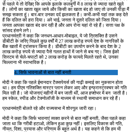
से पहले ये तो देखिए कि आपके इलाके कलबुर्गी में 8 लाख से ज्यादा खाते खुले
हैं। लोगों का खाता खुल जाये और किसी का खाता बंद हो जाए तो उनकी पीड़ा मैं
समझ सकता हूं। बार-बार उनका दर्द झलकता है। कभी-कभी यहां तक कह देते
हैं कि दलित को हरा दिया। अरे भाई, जनता ने दूसरे दलित को जिता दिया।
जनता आपका खाता बंद कर रही है और आप रोना यहां रो रहे हैं। सत्ता पक्ष के
सांसद हंसने लगे।
प्रधानमंत्री ने कहा कि जनधन-आधार-मोबाइल, ये जो त्रिशक्ति है उसने
डीबीटी के जरिए पिछले कुछ वर्षों में 27 लाख करोड़ रुपये देश के नागरिकों के
बैंक खातों में ट्रांसफर किया है। डीबीटी का उपयोग करने के बाद देश के 2
लाख करोड़ रुपये से ज्यादा पैसे गलत हाथों में जाने से बच गए। जिस ईको
सिस्टम से चेले-चपाटों को 2 लाख करोड़ के फायदे मिलते रहते थे, उनका
चिल्लाना भी स्वाभाविक है।
4. सिर्फ भावनाओं से बात नहीं बनती
मोदी ने कहा कि पहले ईमानदार टैक्सपेयर्स की गाढ़ी कमाई का नुकसान होता
था। हम पीएम गतिशक्ति मास्टर प्लान लेकर आए और इन्फ्रास्ट्रक्चर को गति
मिल रही है। जो योजनाएं महीनों में बन जाती थीं, आज हफ्तेभर में बन जाती है।
हम स्केल, स्पीड और टेक्नोलॉजी के माध्यम से स्थायी समाधान कर रहे हैं।
प्रधानमंत्री बोलते रहे और राज्यसभा में शोरगुल जारी रहा।
मोदी ने कहा कि सिर्फ भावनाएं व्यक्त करने से बात नहीं बनती, जैसा पहले कहा
जाता था कि गरीबी हटाओ, लेकिन हुआ कुछ नहीं। इसलिए विकास की गति,
नीयत, दिशा, प्रयास और परिणाम के बहुत अर्थ है। यह कहने से कि हम भी