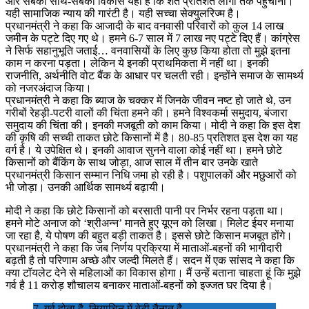
और सबका साथ-सबका विकास यही है कि शत प्रतिशत लोगों तक पहुंचाना।
यही सामाजिक न्याय की गारंटी है। यही सच्चा सेक्युलरिज्म है।
प्रधानमंत्री ने कहा कि आजादी के बाद वनवासी परिवारों को कुल 14 लाख
जमीन के पट्टे दिए गए थे। हमने 6-7 साल में 7 लाख नए पट्टे दिए हैं। कांग्रेस
ने सिर्फ सहानुभूति जताई… वनवासियों के लिए कुछ किया होता तो मुझे इतना
काम न करना पड़ता। लेकिन ये इनकी प्राथमिकता में नहीं था। इनकी
राजनीति, अर्थनीति वोट बैंक के आधार पर चलती रही। इन्होंने समाज के सामर्थ्य
को नजरअंदाज किया।
प्रधानमंत्री ने कहा कि ब्याज के चक्कर में जिनके जीवन नष्ट हो जाते थे, उन
गरीबों रेहड़ी-पटरी वालों की चिंता हमने की। हमने विश्वकर्मा समुदाय, बंजारा
समुदाय की चिंता की। इनकी मजबूती को काम किया। मोदी ने कहा कि इस देश
की कृषि की सच्ची ताकत छोटे किसानों में है। 80-85 प्रतिशत इस देश का यह
वर्ग है। ये उपेक्षित थे। इनकी आवाज सुनने वाला कोई नहीं था। हमने छोटे
किसानों को बैंकिंग के साथ जोड़ा, आज साल में तीन बार उनके खाते
प्रधानमंत्री किसान सम्मान निधि जमा हो रही है। पशुपालकों और मछुआरों को
भी जोड़ा। उनकी आर्थिक सामर्थ्य बढ़ायी।
मोदी ने कहा कि छोटे किसानों को बरसाती पानी पर निर्भर रहना पड़ता था।
हमने मोटे अनाज को ‘श्रीअन्न’ मानते हुए यूएन को लिखा। मिलेट ईयर मनाया
जा रहा है, ये पोषण की बहुत बड़ी ताकत है। इससे छोटे किसान मजबूत होंगे।
प्रधानमंत्री ने कहा कि जब निर्णय प्रक्रिया में माताओं-बहनों की भागीदारी
बढ़ती है तो परिणाम अच्छे और जल्दी मिलते हैं। सदन में एक सांसद ने कहा कि
क्या टॉयलेट देने से महिलाओं का विकास होगा। मैं उन्हें बताना चाहता हूं कि मुझे
गर्व है 11 करोड़ शौचालय बनाकर माताओं-बहनों को इज्जत घर दिया है।
7. गर्व होता है, सियाचिन में बेटी तैनात है