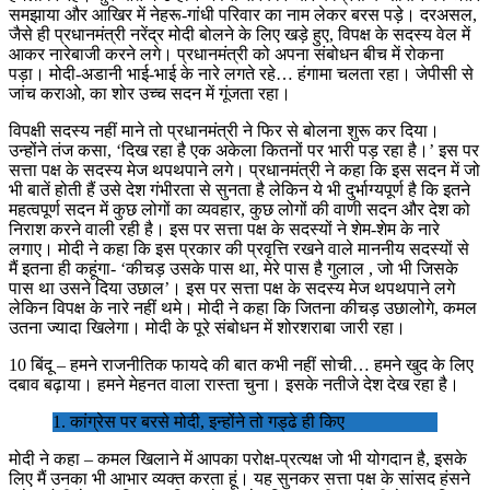
समझाया और आखिर में नेहरू-गांधी परिवार का नाम लेकर बरस पड़े। दरअसल,
जैसे ही प्रधानमंत्री नरेंद्र मोदी बोलने के लिए खड़े हुए, विपक्ष के सदस्य वेल में
आकर नारेबाजी करने लगे। प्रधानमंत्री को अपना संबोधन बीच में रोकना
पड़ा। मोदी-अडानी भाई-भाई के नारे लगते रहे… हंगामा चलता रहा। जेपीसी से
जांच कराओ, का शोर उच्च सदन में गूंजता रहा।
विपक्षी सदस्य नहीं माने तो प्रधानमंत्री ने फिर से बोलना शुरू कर दिया।
उन्होंने तंज कसा, ‘दिख रहा है एक अकेला कितनों पर भारी पड़ रहा है।’ इस पर
सत्ता पक्ष के सदस्य मेज थपथपाने लगे। प्रधानमंत्री ने कहा कि इस सदन में जो
भी बातें होती हैं उसे देश गंभीरता से सुनता है लेकिन ये भी दुर्भाग्यपूर्ण है कि इतने
महत्वपूर्ण सदन में कुछ लोगों का व्यवहार, कुछ लोगों की वाणी सदन और देश को
निराश करने वाली रही है। इस पर सत्ता पक्ष के सदस्यों ने शेम-शेम के नारे
लगाए। मोदी ने कहा कि इस प्रकार की प्रवृत्ति रखने वाले माननीय सदस्यों से
मैं इतना ही कहूंगा- ‘कीचड़ उसके पास था, मेरे पास है गुलाल , जो भी जिसके
पास था उसने दिया उछाल’। इस पर सत्ता पक्ष के सदस्य मेज थपथपाने लगे
लेकिन विपक्ष के नारे नहीं थमे। मोदी ने कहा कि जितना कीचड़ उछालोगे, कमल
उतना ज्यादा खिलेगा। मोदी के पूरे संबोधन में शोरशराबा जारी रहा।
10 बिंदू – हमने राजनीतिक फायदे की बात कभी नहीं सोची… हमने खुद के लिए
दबाव बढ़ाया। हमने मेहनत वाला रास्ता चुना। इसके नतीजे देश देख रहा है।
1. कांग्रेस पर बरसे मोदी, इन्होंने तो गड्ढे ही किए
मोदी ने कहा – कमल खिलाने में आपका परोक्ष-प्रत्यक्ष जो भी योगदान है, इसके
लिए मैं उनका भी आभार व्यक्त करता हूं। यह सुनकर सत्ता पक्ष के सांसद हंसने