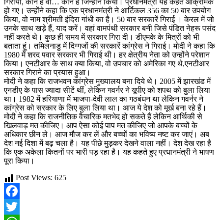
गिराया, कौन है वो… कौन है जिन्होंने किया। प्रधानमंत्री यह कहते आक्रामक
हो गए। उन्होंने कहा कि एक प्रधानमंत्री ने आर्टिकल 356 का 50 बार उपयोग
किया, वो नाम श्रीमती इंदिरा गांधी का है। 50 बार सरकारें गिराई । केरल में जो
उनके साथ खड़े हैं, याद करें। वहां वामपंथी सरकार बनी जिसे पंडित नेहरू पसंद
नहीं करते थे। कुछ ही समय में सरकार गिरा दी। डीएमके के मित्रों को भी
बताता हूं। तमिलनाडु में दिग्गजों की सरकारें कांग्रेस ने गिराई। मोदी ने कहा कि
1980 में शरद पवार सरकार भी गिराई थी। हर क्षेत्रीय नेता को उन्होंने परेशान
किया। एनटीआर के साथ क्या किया, वो उपचार को अमेरिका गए थे,एनटीआर
सरकार गिराने का प्रयास हुआ।
मोदी ने कहा कि राजभवन कांग्रेस मुख्यालय बना दिये थे। 2005 में झारखंड में
एनडीए के पास ज्यादा सीटें थीं, लेकिन गवर्नर ने यूपीए को शपथ को बुला लिया
था। 1982 में हरियाणा में भाजपा-देवी लाल का गठबंधन था लेकिन गवर्नर ने
कांग्रेस को सरकार के लिए बुला लिया था। आज ये देश को मूर्ख बना रहे हैं।
मोदी ने कहा कि राजनीतिक वैचारिक मतभेद हो सकते हैं लेकिन आर्थिकी से
खिलवाड़ मत कीजिए। आप ऐसा कोई पाप मत कीजिए जो आपके बच्चों के
अधिकार छीन ले। आज मौज कर लें और बच्चों का भविष्य नष्ट कर जाएं। अब
देश नई दिशा में बढ़ चला है। यह पीछे मुड़कर देखने वाला नहीं। देश देख रहा है
कि एक अकेला कितनों पर भारी पड़ रहा है। यह कहते हुए प्रधानमंत्री ने भाषण
पूरा किया।
Post Views:
625
Facebook