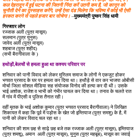
कल देहरादून में हुई घटना की जितनी निंदा करें उतनी कम है, जो कानून को
चुनौती देने का दुस्साहस करेंगे, उन्हें ऐसा दंड मिलेगा कि भविष्य में कोई भी ऐसी
हरकत करने से पहले हजार बार सोचेगा।
–
मुख्यमंत्री पुष्कर सिंह धामी
गिरफ्तार लोग
रज्जाक अली (पुत्र मासूम)
सलमान (पुत्र युनुस)
जावेद अली (पुत्र मासूम)
शहबाज (पुत्र शहीद)
(सभी बैरागीवाला के )
हथोड़ों,बेलचों से हमला हुआ था कश्यप परिवार पर
शनिवार को पानी विवाद को लेकर मुस्लिम समाज के लोगों ने एकजुट होकर
भगवत प्रसाद के घर पर हमला कर दिया था। हथौड़े से वार कर भाजपा ओबीसी
मोर्चा जिला सोशल मीडिया सह संयोजक विनोद की हत्या कर दी थी। उसके
भाई अशोक, राजेश व भाभी को गंभीर घायल कर दिया था। तनाव के चलते रात
में गांव में पीएसी व पुलिस तैनात रही।
वहीं मृतक के भाई अशोक कुमार (पुत्र भगवत प्रसाद बैरागीवाला) ने लिखित
शिकायत में कहा कि पूर्व में पड़ोस के खेत जो इम्तियाज (पुत्र समशु) के है, में
पानी को लेकर विवाद चल रहा था।
शनिवार की शाम छह से साढ़े छह बजे तक रज्जाक अली (पुत्र मासूम), इम्तियाज
(पुत्र शमशू), अमान अली (पुत्र मासूम), युनुस (पुत्र महबूब), मासूम का जवाई