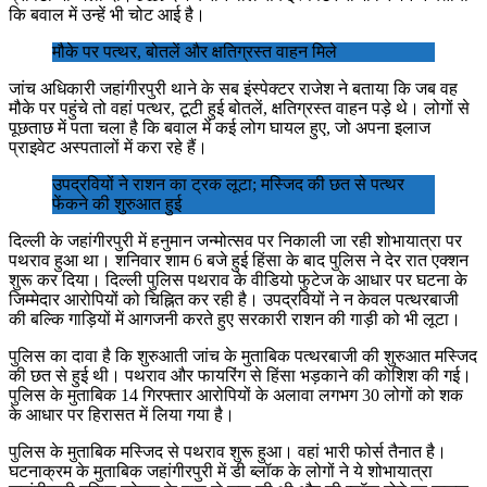
कि बवाल में उन्हें भी चोट आई है।
मौके पर पत्थर, बोतलें और क्षतिग्रस्त वाहन मिले
जांच अधिकारी जहांगीरपुरी थाने के सब इंस्पेक्टर राजेश ने बताया कि जब वह
मौके पर पहुंचे तो वहां पत्थर, टूटी हुई बोतलें, क्षतिग्रस्त वाहन पड़े थे। लोगों से
पूछताछ में पता चला है कि बवाल में कई लोग घायल हुए, जो अपना इलाज
प्राइवेट अस्पतालों में करा रहे हैं।
उपद्रवियों ने राशन का ट्रक लूटा; मस्जिद की छत से पत्थर
फेंकने की शुरुआत हुई
दिल्ली के जहांगीरपुरी में हनुमान जन्मोत्सव पर निकाली जा रही शोभायात्रा पर
पथराव हुआ था। शनिवार शाम 6 बजे हुई हिंसा के बाद पुलिस ने देर रात एक्शन
शुरू कर दिया। दिल्ली पुलिस पथराव के वीडियो फुटेज के आधार पर घटना के
जिम्मेदार आरोपियों को चिह्नित कर रही है। उपद्रवियों ने न केवल पत्थरबाजी
की बल्कि गाड़ियों में आगजनी करते हुए सरकारी राशन की गाड़ी को भी लूटा।
पुलिस का दावा है कि शुरुआती जांच के मुताबिक पत्थरबाजी की शुरुआत मस्जिद
की छत से हुई थी। पथराव और फायरिंग से हिंसा भड़काने की कोशिश की गई।
पुलिस के मुताबिक 14 गिरफ्तार आरोपियों के अलावा लगभग 30 लोगों को शक
के आधार पर हिरासत में लिया गया है।
पुलिस के मुताबिक मस्जिद से पथराव शुरू हुआ। वहां भारी फोर्स तैनात है।
घटनाक्रम के मुताबिक जहांगीरपुरी में डी ब्लॉक के लोगों ने ये शोभायात्रा