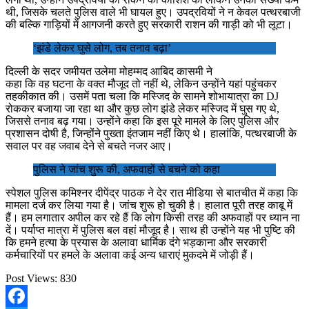
थी, जिसके चलते पुलिस वाले भी घायल हुए। उपद्रवियों ने न केवल पत्थरबाजी
की बल्कि गाड़ियों में आगजनी करते हुए सरकारी राशन की गाड़ी को भी लूटा।
‘झंडे लेकर घुसे लोग, तब तनाव बढ़ा’
दिल्ली के सदर जमीयत उलेमा मोहम्मद आबिद कासमी ने
कहा कि वह घटना के वक्त मौजूद तो नहीं थे, लेकिन उन्होंने यहां पहुंचकर
तहकीकात की। उसमें पता चला कि मस्जिद के सामने शोभायात्रा का DJ
रोककर बजाया जा रहा था और कुछ लोग झंडे लेकर मस्जिद में घुस गए थे,
जिससे तनाव बढ़ गया। उन्होंने कहा कि इस पूरे मामले के लिए पुलिस और
प्रशासन दोषी है, जिन्होंने पुख्ता इंतजाम नहीं किए थे। हालांकि, पत्थरबाजी के
सवाल पर वह जवाब देने से बचते नजर आए।
पुलिस ने जांच शुरू की, अफवाहों से बचने को कहा
स्पेशल पुलिस कमिश्नर दीपेंद्र पाठक ने देर रात मीडिया से बातचीत में कहा कि
मामला दर्ज कर लिया गया है। जांच शुरू हो चुकी है। हालात पूरी तरह काबू में
हैं। हम लगातार अपील कर रहे हैं कि लोग किसी तरह की अफवाहों पर ध्यान ना
दें। पर्याप्त मात्रा में पुलिस बल वहां मौजूद है। साथ ही उन्होंने यह भी पुष्टि की
कि हमने हत्या के प्रयास के अलावा धार्मिक दंगे भड़काना और सरकारी
कर्मचारियों पर हमले के अलावा कई अन्य धाराएं मुकदमे में जोड़ी हैं।
Post Views:
830