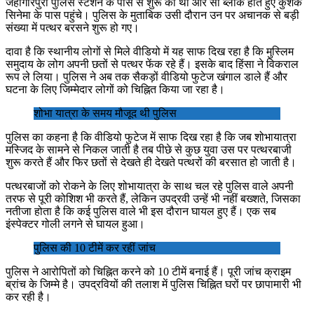
जहांगीरपुरी पुलिस स्टेशन के पास से शुरू की थी और सी ब्लॉक होते हुए कुशक
सिनेमा के पास पहुंचे। पुलिस के मुताबिक उसी दौरान उन पर अचानक से बड़ी
संख्या में पत्थर बरसने शुरू हो गए।
दावा है कि स्थानीय लोगों से मिले वीडियो में यह साफ दिख रहा है कि मुस्लिम
समुदाय के लोग अपनी छतों से पत्थर फेंक रहे हैं। इसके बाद हिंसा ने विकराल
रूप ले लिया। पुलिस ने अब तक सैकड़ों वीडियो फुटेज खंगाल डाले हैं और
घटना के लिए जिम्मेदार लोगों को चिह्नित किया जा रहा है।
शोभा यात्रा के समय मौजूद थी पुलिस
पुलिस का कहना है कि वीडियो फुटेज में साफ दिख रहा है कि जब शोभायात्रा
मस्जिद के सामने से निकल जाती है तब पीछे से कुछ युवा उस पर पत्थरबाजी
शुरू करते हैं और फिर छतों से देखते ही देखते पत्थरों की बरसात हो जाती है।
पत्थरबाजों को रोकने के लिए शोभायात्रा के साथ चल रहे पुलिस वाले अपनी
तरफ से पूरी कोशिश भी करते हैं, लेकिन उपद्रवी उन्हें भी नहीं बख्शते, जिसका
नतीजा होता है कि कई पुलिस वाले भी इस दौरान घायल हुए हैं। एक सब
इंस्पेक्टर गोली लगने से घायल हुआ।
पुलिस की 10 टीमें कर रहीं जांच
पुलिस ने आरोपितों को चिह्नित करने को 10 टीमें बनाई हैं। पूरी जांच क्राइम
ब्रांच के जिम्मे है। उपद्रवियों की तलाश में पुलिस चिह्नित घरों पर छापामारी भी
कर रही है।