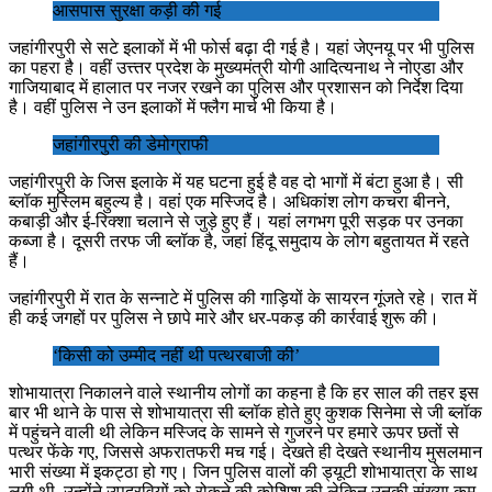
आसपास सुरक्षा कड़ी की गई
जहांगीरपुरी से सटे इलाकों में भी फोर्स बढ़ा दी गई है। यहां जेएनयू पर भी पुलिस
का पहरा है। वहीं उत्त्तर प्रदेश के मुख्यमंत्री योगी आदित्यनाथ ने नोएडा और
गाजियाबाद में हालात पर नजर रखने का पुलिस और प्रशासन को निर्देश दिया
है। वहीं पुलिस ने उन इलाकों में फ्लैग मार्च भी किया है।
जहांगीरपुरी की डेमोग्राफी
जहांगीरपुरी के जिस इलाके में यह घटना हुई है वह दो भागों में बंटा हुआ है। सी
ब्लॉक मुस्लिम बहुल्य है। वहां एक मस्जिद है। अधिकांश लोग कचरा बीनने,
कबाड़ी और ई-रिक्शा चलाने से जुड़े हुए हैं। यहां लगभग पूरी सड़क पर उनका
कब्जा है। दूसरी तरफ जी ब्लॉक है, जहां हिंदू समुदाय के लोग बहुतायत में रहते
हैं।
जहांगीरपुरी में रात के सन्नाटे में पुलिस की गाड़ियों के सायरन गूंजते रहे। रात में
ही कई जगहों पर पुलिस ने छापे मारे और धर-पकड़ की कार्रवाई शुरू की।
‘किसी को उम्मीद नहीं थी पत्थरबाजी की’
शोभायात्रा निकालने वाले स्थानीय लोगों का कहना है कि हर साल की तहर इस
बार भी थाने के पास से शोभायात्रा सी ब्लॉक होते हुए कुशक सिनेमा से जी ब्लॉक
में पहुंचने वाली थी लेकिन मस्जिद के सामने से गुजरने पर हमारे ऊपर छतों से
पत्थर फेंके गए, जिससे अफरातफरी मच गई। देखते ही देखते स्थानीय मुसलमान
भारी संख्या में इकट्ठा हो गए। जिन पुलिस वालों की ड्यूटी शोभायात्रा के साथ
लगी थी, उन्होंने उपद्रवियों को रोकने की कोशिश की लेकिन उनकी संख्या कम