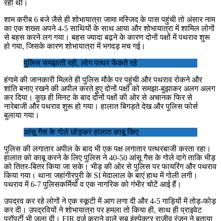
रही थी।
शाम करीब 6 बजे जैसे ही शोभायात्रा जामा मस्जिद के पास पहुंची तो अंसार नाम
का एक शख्स अपने 4-5 साथियों के साथ आया और शोभायात्रा में शामिल लोगों
से बहस करने लग गया। बहस ज्यादा बढ़ने के कारण दोनों पक्षों में पथराव शुरू
हो गया, जिसके कारण शोभायात्रा में भगदड़ मच गई।
पुलिस समझाती रही, लोग पत्थर फेंकते रहे
हंगामे की जानकारी मिलते ही पुलिस मौके पर पहुंची और पथराव रोकने और
शांति बनाए रखने की अपील करते हुए दोनों पक्षों को समझा-बुझाकर अलग अलग
कर दिया। कुछ ही मिनट के बाद दोनों पक्षों की ओर से अचानक फिर से
नारेबाजी और पथराव शुरू हो गया। हालात बिगड़ते देख और पुलिस फोर्स
बुलाया गया।
आंसू गैस के गोले छोड़कर हालात काबू किए
पुलिस की लगातार अपील के बाद भी एक पक्ष लगातार पत्थरबाजी करता रहा।
हालात को काबू करने के लिए पुलिस ने 40-50 आंसू गैस के गोले दागे ताकि भीड़
को तितर-बितर किया जा सके। भीड़ की ओर से पुलिस पर फायरिंग और पथराव
किया गया। थाना जहांगीरपुरी के SI मेदालाल के बाएं हाथ में गोली लगी।
पथराव में 6-7 पुलिसकर्मियों व एक नागरिक को गंभीर चोटें आई हैं।
उपद्रव कर रहे लोगों ने एक स्कूटी में आग लगा दी और 4-5 गाड़ियों में तोड़-फोड़
कर दी। उपद्रवियों ने शोभायात्रा पर हमला तो किया ही, साथ ही प्राइवेट
प्रॉपर्टी भी जला दी। FIR दर्ज कराने वाले सब इंस्पेक्टर राजीव रंजन ने बताया