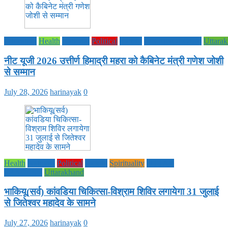
Education
Health
National
Political
society
TECHNOLOGY
Uttara
नीट यूजी 2026 उत्तीर्ण हिमाद्री महरा को कैबिनेट मंत्री गणेश जोशी
से सम्मान
July 28, 2026
harinayak
0
Health
National
Political
society
Spirituality
UTTAR
PRADESH
Uttarakhand
भाकियू(सर्व) कांवडिया चिकित्सा-विश्राम शिविर लगायेगा 31 जुलाई
से जितेश्वर महादेव के सामने
July 27, 2026
harinayak
0