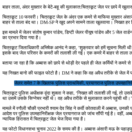
बाहर ताला, अंदर मुख्तार के बेटे-बहू की मुलाकात:चित्रकूट जेल पर छापे में खुलास
चित्रकूट 10 फरवरी। चित्रकूट जेल के अंदर एक कमरे से माफिया मुख्तार अंसा
बाहर से ताला बंद था। DM-SP ने खुद अपने सामने ताला खुलवाया। निखत हर दिन
इस मामले में जेलर संतोष कुमार पांडेय, डिप्टी जेलर पीयूष पांडेय और 5 जेल व
का प्रभार दिया गया है।
चित्रकूट जिलाधिकारी अभिषेक आनंद ने कहा, ‘शुक्रवार को हमें सूचना मिली थी क
इसके बाद जेल परिसर के कमरों की तलाशी ली गई। एक कमरे में बाहर से ताला ल
बताया जा रहा है कि अब्बास को छापे से थोड़ी देर पहले ही जेल कर्मियों ने कमर
यह निखत बानो की फाइल फोटो है। DM ने कहा कि वह अवैध तरीके से जेल में पत
जेलर समेत 7 के खिलाफ पुलिस प्राथमिकी, प्रयागराज पुलिस उपमहानिरी
चित्रकूट पुलिस अधीक्षक वृंदा शुक्ला ने कहा, ‘निखत की तलाशी ली गई, तो उ
था उसमें उसके सिग्नेचर नहीं थे। वह अवैध तरीके से मुलाकात करने पहुंची थी।’
मामले में रगौली चौकी प्रभारी श्याम देव सिंह ने कर्वी कोतवाली में अब्बास, 
आदेश पर पुलिस उपमहानिरीक्षक जेल प्रयागराज को जांच सौंपी गई है। वहीं, अ
न्यायिक हिरासत में चित्रकूट जेल भेज दिया गया है।
यह फोटो विधानसभा चुनाव 2022 के समय की है। अब्बास अंसारी मऊ के पहाड़प