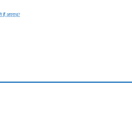
 हैं अपराध?
ार 51 हजार से 61 हजार: मुमं धामी
मड्ड….