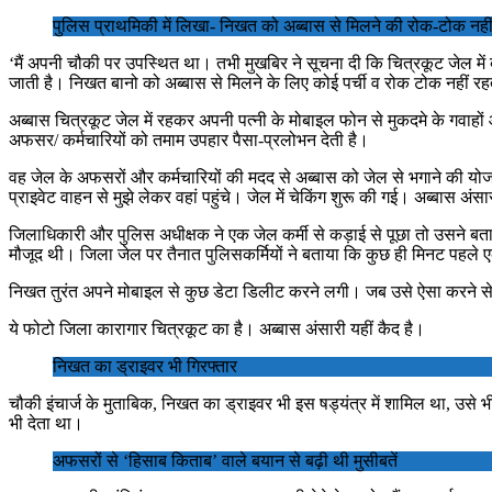
पुलिस प्राथमिकी में लिखा- निखत को अब्बास से मिलने की रोक-टोक नही
‘मैं अपनी चौकी पर उपस्थित था। तभी मुखबिर ने सूचना दी कि चित्रकूट जेल में
जाती है। निखत बानो को अब्बास से मिलने के लिए कोई पर्ची व रोक टोक नहीं रहती
अब्बास चित्रकूट जेल में रहकर अपनी पत्नी के मोबाइल फोन से मुकदमे के गवाहों 
अफसर/ कर्मचारियों को तमाम उपहार पैसा-प्रलोभन देती है।
वह जेल के अफसरों और कर्मचारियों की मदद से अब्बास को जेल से भगाने की योज
प्राइवेट वाहन से मुझे लेकर वहां पहुंचे। जेल में चेकिंग शुरू की गई। अब्बास
जिलाधिकारी और पुलिस अधीक्षक ने एक जेल कर्मी से कड़ाई से पूछा तो उसने बत
मौजूद थी। जिला जेल पर तैनात पुलिसकर्मियों ने बताया कि कुछ ही मिनट पहल
निखत तुरंत अपने मोबाइल से कुछ डेटा डिलीट करने लगी। जब उसे ऐसा करने से 
ये फोटो जिला कारागार चित्रकूट का है। अब्बास अंसारी यहीं कैद है।
निखत का ड्राइवर भी गिरफ्तार
चौकी इंचार्ज के मुताबिक, निखत का ड्राइवर भी इस षड्यंत्र में शामिल था, उसे
भी देता था।
अफसरों से ‘हिसाब किताब’ वाले बयान से बढ़ी थी मुसीबतें