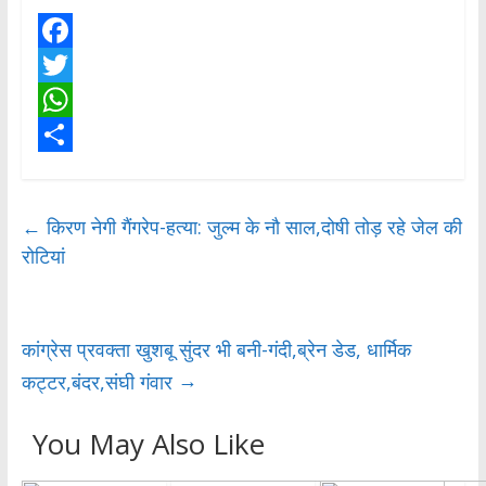
F
a
T
c
w
W
e
i
h
S
b
t
a
h
←
किरण नेगी गैंगरेप-हत्या: जुल्म के नौ साल,दोषी तोड़ रहे जेल की
o
t
t
a
रोटियां
o
e
s
r
k
r
A
e
p
कांग्रेस प्रवक्ता खुशबू सुंदर भी बनी-गंदी,ब्रेन डेड, धार्मिक
p
→
कट्टर,बंदर,संघी गंवार
You May Also Like