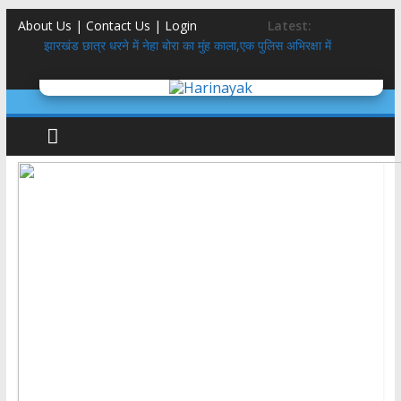
About Us | Contact Us |
Login
Latest:
झारखंड छात्र धरने में नेहा बोरा का मुंह काला,एक पुलिस अभिरक्षा में
उत्तराखंड कांग्रेस गठन:
गुप्ता का अंतिम संस्कार करने वाले आश्रम ने बेटियों के 5100₹ भी लौटाये
डॉलर के सामने रुपया क्यों गिर रहा है ? कारण और इतिहास
उत्तराखंड SIR: 24 लाख में से 19 लाख नोटिस BLO से वोटर तक