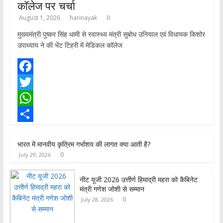
कॉलेज पर चर्चा
August 1, 2026
harinayak
0
मुख्यमंत्री पुष्कर सिंह धामी से स्वास्थ्य मंत्री सुबोध उनियाल एवं विधायक किशोर
उपाध्याय ने की भेंट टिहरी में मेडिकल कॉलेज
F
a
T
c
w
W
e
i
h
S
भारत में मानवीय कृत्रिम गर्भाशय की लागत क्या आती है?
b
t
a
h
0
July 29, 2026
o
t
t
a
o
e
s
r
नीट यूजी 2026 उत्तीर्ण हिमाद्री महरा को कैबिनेट
मंत्री गणेश जोशी से सम्मान
k
r
A
e
0
July 28, 2026
p