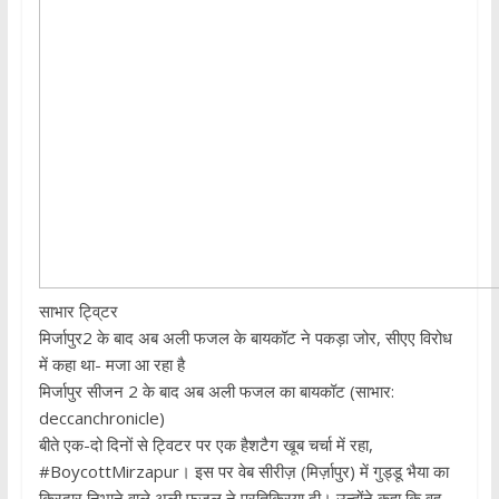
साभार ट्वि्टर
मिर्जापुर2 के बाद अब अली फजल के बायकॉट ने पकड़ा जोर, सीएए विरोध
में कहा था- मजा आ रहा है
मिर्जापुर सीजन 2 के बाद अब अली फजल का बायकॉट (साभार:
deccanchronicle)
बीते एक-दो दिनों से ट्विटर पर एक हैशटैग खूब चर्चा में रहा,
#BoycottMirzapur। इस पर वेब सीरीज़ (मिर्ज़ापुर) में गुड्डू भैया का
किरदार निभाने वाले अली फज़ल ने प्रतिक्रिया दी। उन्होंने कहा कि वह