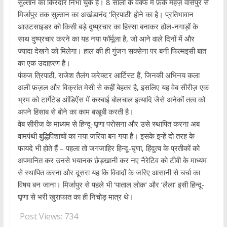
सुल्तान का किरदार निभा चुके हैं। 8 सालों के वक्फे में फ़र्क महज़ वासेपुर से
मिर्जापुर तक सुल्तान का अखंडानंद ‘त्रिपाठी’ होने का है। प्रतिभावान
आउटसाइडर को किसी बड़े दुष्प्रचार का हिस्सा बनाकर ढोल-नगाड़ों के
साथ दुष्प्रचार करने का यह नया फॉर्मूला है, जो आने वाले दिनों में और
ज्यादा देखने को मिलेगा। हाल की ही गुंजन सक्सेना पर बनी फिल्मइसी बात
का एक उदाहरण है।
पंकज त्रिपाठी, राजेश तैलंग करेक्टर आर्टिस्ट हैं, जिनकी अभिनय कला
अली फ़ज़ल और विक्रांत मेसी से कहीं बेहतर है, इसलिए यह वेब सीरीज़ एक
भ्रम को टार्गेटेड ऑडिऐंस में कस्बाई बोलचाल इत्यादि जैसे अनेकों तत्व को
अपने हिसाब से बोने का काम बखूबी करती है।
वेब सीरीज के माध्यम से हिन्दू-घृणा परोसना और उसे स्थापित करना अब
वामपंथी बुद्धिपिशाचों का नया जरिया बन गया है। इसके इन्हें दो तरह के
फायदे भी होते हैं – पहला तो जगजाहिर हिन्दू-घृणा, हिंदुत्व के प्रतीकों को
अपमानित कर उनसे भयानक छेड़खानी कर नए नैरेटिव को टीवी के माध्यम
से स्थापित करना और दूसरा यह कि विवादों के जरिए आसानी से चर्चा का
विषय बन जाना। मिर्जापुर से पहले भी ‘पाताल लोक‘ और ‘लैला‘ इसी हिन्दू-
घृणा से भरी खुराफात का ही निचोड़ मात्र थे।
Post Views:
734