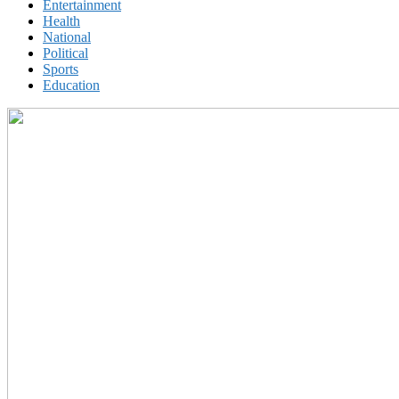
Entertainment
Health
National
Political
Sports
Education