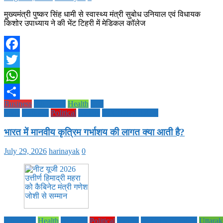
मुख्यमंत्री पुष्कर सिंह धामी से स्वास्थ्य मंत्री सुबोध उनियाल एवं विधायक
किशोर उपाध्याय ने की भेंट टिहरी में मेडिकल कॉलेज
Facebook
Twitter
WhatsApp
Business
Education
Health
Life
Share
Style
National
Political
society
TECHNOLOGY
भारत में मानवीय कृत्रिम गर्भाशय की लागत क्या आती है?
July 29, 2026
harinayak
0
Education
Health
National
Political
society
TECHNOLOGY
Uttara