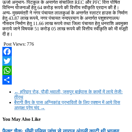
ऊर्जा अनुभाग- पिटकुल के अन्तर्गत संचालित REC और PFC वित्त पोषित
विभिन्न योजनाओं हेतु 64 करोड़ रूपये की वित्तीय स्वीकृति प्रदान की है।
अन्य- मुख्यमंत्री ने नगर पंचायत लालकुआं के अन्तर्गत स्लाटर हाउस के निर्माण
हेतु 43.87 लाख रूपये, नगर पंचायत नन्दप्रयाग के अन्तर्गत पशुशरणालय/
गौसदन निर्माण हेतु 11.66 लाख रूपये तथा जिला पंचायत हेतु धनराशि अवमुक्त
कराये जाने विषयक 51 करोड़ 05 लाख रूपये की वित्तीय स्वीकृति को भी मंजूरी
दी ह।
Post Views:
776
Facebook
Twitter
WhatsApp
Share
←
हरिद्वार रोड़, पौड़ी,भवाली, जसपुर बाईपास के कामों में लाये तेजी:
तीरथ
बैरागी कैंप के पास अग्निकांड प्रभावितों के लिए एक्शन में आये विस
अध्यक्ष प्रेम चंद
→
You May Also Like
फैक्ट चैक: धीमी पुलिस जांच से नाराज़ अंगुली काटी थी भाजपा