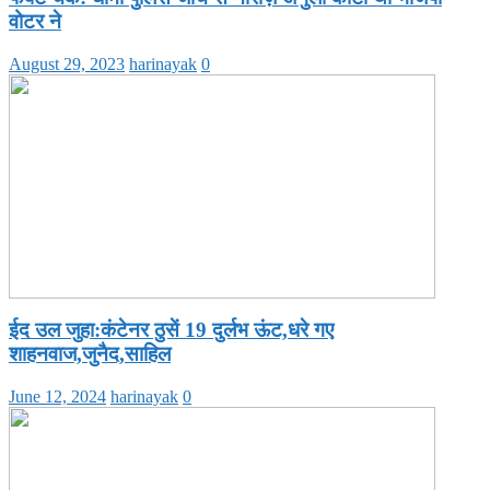
वोटर ने
August 29, 2023
harinayak
0
ईद उल जुहा:कंटेनर ठुसें 19 दुर्लभ ऊंट,धरे गए
शाहनवाज,जुनैद,साहिल
June 12, 2024
harinayak
0