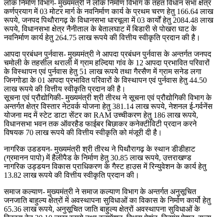
लोक निर्माण विभाग- मुख्यमंत्री ने लोक निर्माण विभाग के तहत विधान सभा क्षेत्र
कर्णप्रयाग में 03 मोटर मार्ग के नवनिर्माण कार्य के प्रथम चरण हेतु 166.64 लाख
रूपये, जनपद पिथौरागढ़ के विधानसभा धारचूला में 03 कार्यों हेतु 2084.48 लाख
रूपये, विधानसभा क्षेत्र नैनीताल के बेतालघाट में बिडारी से पोखरा घाट के
नवनिर्माण कार्य हेतु 264.75 लाख रूपये की वित्तीय स्वीकृति प्रदान की है।
आपदा प्रबंधन पुर्नवास- मुख्यमंत्री ने आपदा प्रबंधन पुर्नवास के अन्तर्गत जनपद
चमोली के तहसील थराली में ग्राम हल्दिया गांव के 12 आपदा प्रभावित परिवारों
के विस्थापन एवं पुर्नवास हेतु 51 लाख रूपये तथा गैरसैण में ग्राम सनेड लगा
जिनगोडा के 01 आपदा प्रभावित परिवारों के विस्थापन एवं पुर्नवास हेतु 44.50
लाख रूपये की वित्तीय स्वीकृति प्रदान की है।
सूचना एवं प्रौद्योगिकी- मुख्यमंत्री श्री तीरथ ने सूचना एवं प्रौद्योगिकी विभाग के
अन्तर्गत क्षेत्र विस्तार नेटवर्क योजना हेतु 381.14 लाख रूपये, नेशनल ई-गर्वनेंस
योजना मद में स्टेट डाटा सेंटर का RAM उच्चीकरण हेतु 186 लाख रूपये,
विधानसभा भवन तक ऑवरहैड फाईबर बिछाकर कनेक्टीविटी प्रदान करने
विषयक 70 लाख रूपये की वित्तीय स्वीकृति को मंजूरी दी है।
नागरिक उडडयन- मुख्यमंत्री श्री तीरथ ने पिथौरागढ़ के स्थान डीडीहाट
(ग्रमानन पापो) में हैलीपैड के निर्माण हेतु 30.85 लाख रूपये, उत्तराखण्ड
नागरिक उड्डयन विकास प्राधिकरण के गैस्ट हाउस में रिन्युवेशन के कार्य हेतु
13.82 लाख रूपये की वित्तीय स्वीकृति प्रदान की।
समाज कल्याण- मुख्यमंत्री ने समाज कल्याण विभाग के अन्तर्गत अनुसूचित
जनजाति बाहुल्य क्षेत्रों में अवस्थापना सुविधाओं का विकास के निर्माण कार्यो हेतु
65.36 लाख रूपये, अनुसूचित जाति बाहुल्य क्षेत्रों अवस्थापना सुविधाओं के