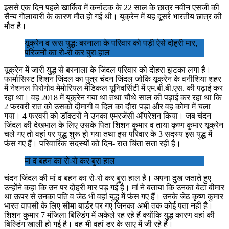
इससे एक दिन पहले खार्किव में कर्नाटक के 22 साल के छात्र नवीन एसजी की
सैन्य गोलाबारी के कारण मौत हो गई थी। यूक्रेन में यह दूसरे भारतीय छात्र की
मौत है।
यूक्रेन व रूस युद्ध: बरनाला के परिवार को पड़ी ऐसे दोहरी मार,
परिजनों का रो-रो कर बुरा हाल
यूक्रेन में जारी युद्ध से बरनाला के जिंदल परिवार को दोहरा झटका लगा है।
फार्मासिस्ट शिशन जिंदल का पुत्र चंदन जिंदल जोकि यूक्रेन के वनीशिया शहर
में नेशनल पिरोगोव मेमोरियल मेडिकल यूनिवर्सिटी में एम.बी.बी.एस. की पढ़ाई कर
रहा था। वह 2018 में यूक्रेन गया था तथा चौथे साल की पढ़ाई कर रहा था कि
2 फरवरी रात को उसको दीमागी व दिल का दौरा पड़ा और वह कोमा में चला
गया। 4 फरवरी को डॉक्टरों ने उनका एमरजेंसी ऑपरेशन किया। जब चंदन
जिंदल की देखभाल के लिए उसके पिता शिशन कुमार व ताया कृष्ण कुमार यूक्रेन
चले गए तो वहां पर युद्ध शुरू हो गया तथा इस परिवार के 3 सदस्य इस युद्ध में
फंस गए हैं। परिवारिक सदस्यों को दिन- रात चिंता सता रही है।
मां व बहन का रो-रो कर बुरा हाल
चंदन जिंदल की मां व बहन का रो-रो कर बुरा हाल है। अपना दुख जताते हुए
उन्होंने कहा कि उन पर दोहरी मार पड़ गई है। मां ने बताया कि उनका बेटा बीमार
था ऊपर से उनका पति व जेठ भी वहां युद्ध में फंस गए हैं। उनके जेठ कृष्ण कुमार
भारत वापसी के लिए सीमा बार्डर पर गए जिनका अभी तक कोई पता नहीं है।
शिशन कुमार 7 मंजिला बिल्डिंग में अकेले रह रहे हैं क्योंकि युद्ध कारण वहां की
बिल्डिंग खाली हो गई है। वह भी वहां डर के साए में जी रहे हैं।