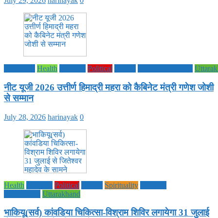
July 29, 2026
harinayak
0
Education
Health
National
Political
society
TECHNOLOGY
Uttara
नीट यूजी 2026 उत्तीर्ण हिमाद्री महरा को कैबिनेट मंत्री गणेश जोशी
से सम्मान
July 28, 2026
harinayak
0
Health
National
Political
society
Spirituality
UTTAR
PRADESH
Uttarakhand
भाकियू(सर्व) कांवडिया चिकित्सा-विश्राम शिविर लगायेगा 31 जुलाई