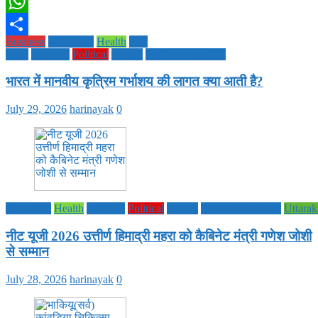
Twitter
WhatsApp
Business
Education
Health
Life
Share
Style
National
Political
society
TECHNOLOGY
भारत में मानवीय कृत्रिम गर्भाशय की लागत क्या आती है?
July 29, 2026
harinayak
0
Education
Health
National
Political
society
TECHNOLOGY
Uttara
नीट यूजी 2026 उत्तीर्ण हिमाद्री महरा को कैबिनेट मंत्री गणेश जोशी
से सम्मान
July 28, 2026
harinayak
0