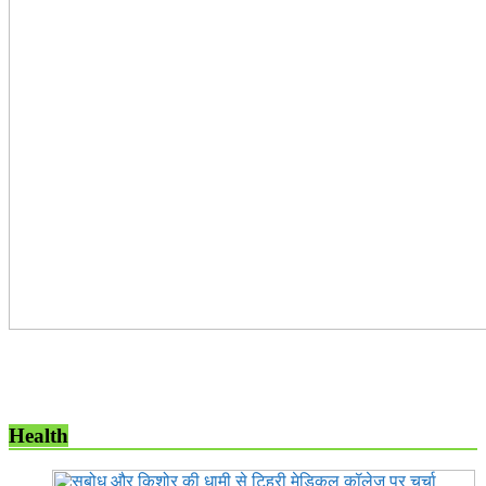
Health