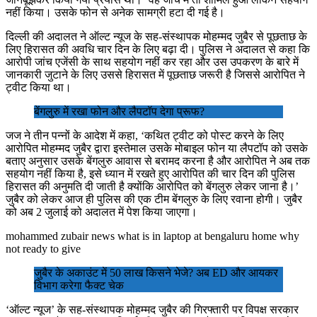
नहीं किया। उसके फोन से अनेक सामग्री हटा दी गई है।
दिल्ली की अदालत ने ऑल्ट न्यूज के सह-संस्थापक मोहम्मद जुबैर से पूछताछ के
लिए हिरासत की अवधि चार दिन के लिए बढ़ा दी। पुलिस ने अदालत से कहा कि
आरोपी जांच एजेंसी के साथ सहयोग नहीं कर रहा और उस उपकरण के बारे में
जानकारी जुटाने के लिए उससे हिरासत में पूछताछ जरूरी है जिससे आरोपित ने
ट्वीट किया था।
बेंगलुरु में रखा फोन और लैपटॉप देगा प्रूफ?
जज ने तीन पन्नों के आदेश में कहा, ‘कथित ट्वीट को पोस्ट करने के लिए
आरोपित मोहम्मद जुबैर द्वारा इस्तेमाल उसके मोबाइल फोन या लैपटॉप को उसके
बताए अनुसार उसके बेंगलुरु आवास से बरामद करना है और आरोपित ने अब तक
सहयोग नहीं किया है, इसे ध्यान में रखते हुए आरोपित की चार दिन की पुलिस
हिरासत की अनुमति दी जाती है क्योंकि आरोपित को बेंगलुरु लेकर जाना है।’
जुबैर को लेकर आज ही पुलिस की एक टीम बेंगलुरु के लिए रवाना होगी। जुबैर
को अब 2 जुलाई को अदालत में पेश किया जाएगा।
mohammed zubair news what is in laptop at bengaluru home why
not ready to give
जुबैर के अकाउंट में 50 लाख किसने भेजे? अब ED और आयकर
विभाग करेगा फैक्ट चेक
‘ऑल्ट न्यूज’ के सह-संस्थापक मोहम्मद जुबैर की गिरफ्तारी पर विपक्ष सरकार