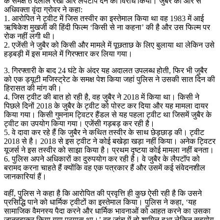
के समक्ष 6 दलीलें रखीं और लैपटॉप देने का विरोध किया। जुबैर की ओर से
अधिवक्ता वृंदा ग्रोवर ने कहा:
1. आरोपित ने ट्वीट में जिस तस्वीर का इस्तेमाल किया था वह 1983 में आई
ऋषिकेश मुखर्जी की हिंदी फिल्म ‘किसी से ना कहना’ की है और उस फिल्म पर
रोक नहीं लगी थी।
2. एजेंसी ने जुबैर को किसी और मामले में पूछताछ के लिए बुलाया था लेकिन उसे
हड़बड़ी में इस मामले में गिरफ्तार कर लिया गया।
3. गिरफ्तारी के बाद 24 घंटे के अंदर यह अदालत उपलब्ध होती, फिर भी जुबैर
को एक ड्यूटी मजिस्ट्रेट के समक्ष पेश किया जहां पुलिस ने उसकी सात दिन की
हिरासत की मांग की।
4. जिस ट्वीट की बात हो रही है, वह जुबैर ने 2018 में किया था। किसी ने
पिछले दिनों 2018 के जुबैर के ट्वीट को पोस्ट कर दिया और यह मामला दायर
किया गया। किसी गुमनाम ट्विटर हैंडल से यह पहला ट्वीट था जिसमें जुबैर के
ट्वीट का उपयोग किया गया। एजेंसी गड़बड़ कर रही है।
5. वे दावा कर रहे हैं कि जुबैर ने कथित तस्वीर के साथ छेड़छाड़ की। ट्वीट
2018 से है। 2018 से इस ट्वीट ने कोई बखेड़ा खड़ा नहीं किया। अनेक ट्विटर
यूजर्स ने इस तस्वीर को साझा किया है। प्रथम दृष्टया कोई मामला नहीं बनता।
6. पुलिस अपने अधिकारों का दुरुपयोग कर रही है। वे जुबैर के लैपटॉप को
बरामद करना चाहते हैं क्योंकि वह एक पत्रकार हैं और उसमें कई संवेदनशील
जानकारियां हैं।
वहीं, पुलिस ने कहा है कि आरोपित की प्रवृत्ति ही कुछ ऐसी रही है कि उसने
प्रसिद्धि पाने को धार्मिक ट्वीटों का इस्तेमाल किया। पुलिस ने कहा, ‘यह
सामाजिक वैमनस्य पैदा करने और धार्मिक भावनाओं को आहत करने का उसका
जानबूझकर किया गया प्रयास था।’ वह जांच में तो शामिल हुआ लेकिन सहयोग