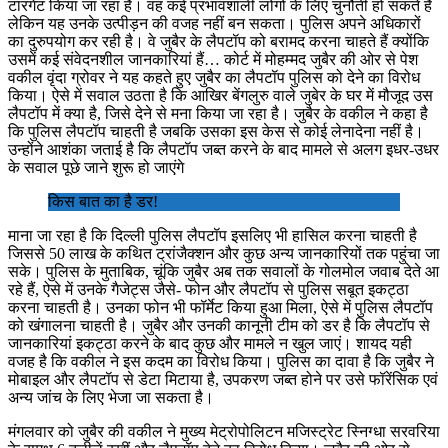
टारगेट किया जा रहा है। वह कई प्रभावशाली लोगों के लिए चुनौती हो सकते हैं
लेकिन यह उनके उत्पीड़न की वजह नहीं बन सकता। पुलिस अपने अधिकारों
का दुरुपयोग कर रही है। वे जुबैर के लैपटॉप को बरामद करना चाहते हैं क्योंकि
उसमें कई संवेदनशील जानकारियां हैं… कोर्ट में मोहम्मद जुबैर की ओर से पेश
वकील वृंदा ग्रोवर ने यह कहते हुए जुबैर का लैपटॉप पुलिस को देने का विरोध
किया। ऐसे में सवाल उठता है कि आखिर बेंगलुरु वाले जुबेर के घर में मौजूद उस
लैपटॉप में क्या है, जिसे देने से मना किया जा रहा है। जुबैर के वकील ने कहा है
कि पुलिस लैपटॉप चाहती है जबकि उसका इस केस से कोई लेनादेना नहीं है।
उन्होंने आशंका जताई है कि लैपटॉप जब्त करने के बाद मामले से अलग इधर-उधर
के सवाल पूछे जाने शुरू हो जाएंगे
किस बात का है डर!
माना जा रहा है कि दिल्ली पुलिस लैपटॉप इसलिए भी हासिल करना चाहती है
जिससे 50 लाख के कथित ट्रांजैक्शन और कुछ अन्य जानकारियों तक पहुंचा जा
सके। पुलिस के मुताबिक, चूंकि जुबैर अब तक सवालों के गोलमोल जवाब देते आ
रहे हैं, ऐसे में उनके गैजेट्स जैसे- फोन और लैपटॉप से पुलिस सबूत इकट्ठा
करना चाहती है। उनका फोन भी फॉर्मेट किया हुआ मिला, ऐसे में पुलिस लैपटॉप
को खंगालना चाहती है। जुबैर और उनकी कानूनी टीम को डर है कि लैपटॉप से
जानकारियां इकट्ठा करने के बाद कुछ और मामले न खुल जाएं। शायद यही
वजह है कि वकील ने इस कदम का विरोध किया। पुलिस का दावा है कि जुबैर ने
मोबाइल और लैपटॉप से डेटा मिटाया है, उपकरण जब्त होने पर उसे फॉरेंसिक एवं
अन्य जांच के लिए भेजा जा सकता है।
मंगलवार को जुबैर की वकील ने मुख्य मेट्रोपोलिटन मजिस्ट्रेट स्निग्धा सरवरिया