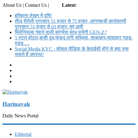
About Us | Contact Us |
Login
Latest:
इतिहास लेखन में दृष्टि
तीलू रौतेली पुरस्कार 51 हजार से 75 हजार, आंगनबाड़ी कार्यकत्री
पुरस्कार 51 हजार से 61 हजार: मुमं धामी
मिलेनियल्स गंवाने वाली कांग्रेस साध पायेगी GEN-Z?
5 स्टार होटल,बासी दूध,फंफूद लगी सब्ज़ियां, शाकाहार-मांसाहार गड्ड-
मड्ड….
Social Media KYC : सोशल मीडिया के केवाईसी होने से क्या रुक
सकते हैं अपराध?
Harinayak
Daily News Portal
Editorial