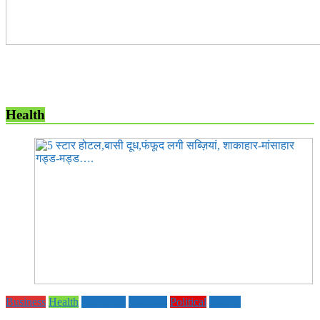
Health
Business
Health
Life Style
National
Political
society