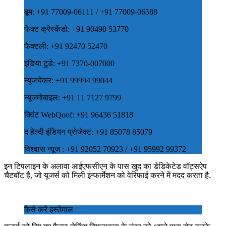
बूम: +91 77009-06111 / +91 77009-06588
फैक्‍ट क्रेस्केंडो: +91 90490 53770
फैक्‍टली: +91 92470 52470
इंडिया टुडे: +91 7370-007000
न्यूजचेकर: +91 99994 99044
न्यूजमोबाइल: +91 11 7127 9799
क्विंट WebQoof: +91 96436 51818
द हेल्‍दी इंडियन प्रोजेक्‍ट: +91 85078 85079
विश्वास न्‍यूज : +91 92052 70923 / +91 95992 99372
इन टिपलाइन के अलावा आईएफसीएन के पास खुद का डेडिकेटेड वॉट्सऐप
चैटबॉट है, जो यूजर्स को मिली इंन्फार्मेशन को वेरिफाई करने में मदद करता है.
कैसे करें इस्तेमाल