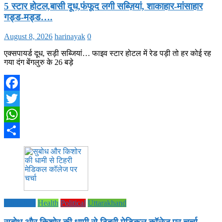
5 स्टार होटल,बासी दूध,फंफूद लगी सब्ज़ियां, शाकाहार-मांसाहार
गड्ड-मड्ड….
August 8, 2026
harinayak
0
एक्सपायर्ड दूध, सड़ी सब्जियां… फाइव स्टार होटल में रेड पड़ी तो हर कोई रह
गया दंग बेंगलुरु के 26 बड़े
Facebook
Twitter
WhatsApp
Share
Education
Health
Political
Uttarakhand