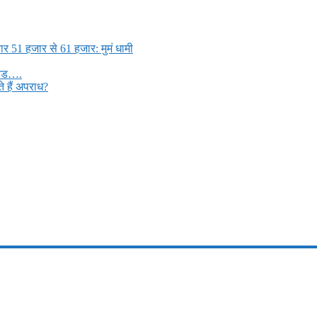
ार 51 हजार से 61 हजार: मुमं धामी
मड्ड….
 हैं अपराध?