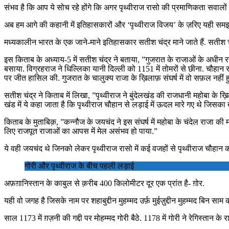
संभव है कि आप ये सोच रहे होंगे कि अगर पृथ्वीराज रासो की प्रमाणिकता सवालों के 
अब हम आगे की कहानी में इतिहासकारों और ‘पृथ्वीराज विजय’ के ज़रिए यही समझ
मध्यकालीन भारत के एक जाने-माने इतिहासकार सतीश चंद्र माने जाते हैं. सतीश 
इस किताब के अध्याय-5 में सतीश चंद्र ने बताया, ”गुजरात के राजाओं के अधीन रह
बसाया. विग्रहराज ने धिल्लिका यानी दिल्ली को 1151 में तोमरों से छीना. चौहान 
पर जीत हासिल की. गुजरात के चालुक्य राजा के ख़िलाफ़ संघर्ष में वो सफ़ल नहीं 
सतीश चंद्र ने किताब में लिखा, ”पृथ्वीराज ने बुंदेलखंड की राजधानी महोबा के 
खंड में ये कहा जाता है कि पृथ्वीराज चौहान से लड़ाई में ऊदल मारे गए थे जिसका
किताब के मुताबिक़, ”कन्नौज के जयचंद ने इस संघर्ष में महोबा के चंदेल राजा क
लिए राजपूत राजाओं का आपस में मेल असंभव हो पाया.”
ये वही जयचंद थे जिनको लेकर पृथ्वीराज रासो में कई वजहों से पृथ्वीराज चौहान क
गोरी और पृथ्वीराज के बीच पहली लड़ाई
अफ़ग़ानिस्तान के काबुल से क़रीब 400 किलोमीटर दूर एक प्रांत है- ग़ोर.
यही वो जगह है जिसके नाम पर शहाबुद्दीन मुहम्मद उर्फ़ मुईज़ुद्दीन मुहम्मद बिन स
साल 1173 में ग़ज़नी की गद्दी पर मोहम्मद गोरी बैठे. 1178 में गोरी ने रेगिस्