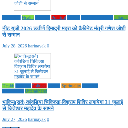
Education
Health
National
Political
society
TECHNOLOGY
Uttara
नीट यूजी 2026 उत्तीर्ण हिमाद्री महरा को कैबिनेट मंत्री गणेश जोशी
से सम्मान
July 28, 2026
harinayak
0
Health
National
Political
society
Spirituality
UTTAR
PRADESH
Uttarakhand
भाकियू(सर्व) कांवडिया चिकित्सा-विश्राम शिविर लगायेगा 31 जुलाई
से जितेश्वर महादेव के सामने
July 27, 2026
harinayak
0