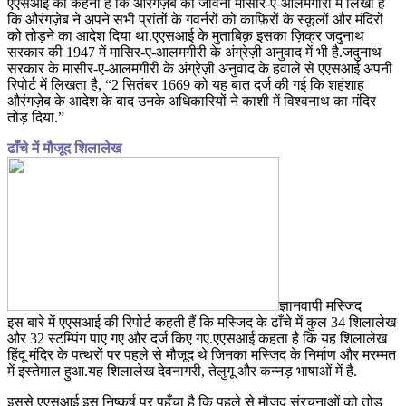
एएसआई का कहना है कि औरंगज़ेब की जीवनी मासीर-ए-आलमगीरी में लिखा है
कि औरंगज़ेब ने अपने सभी प्रांतों के गवर्नरों को काफ़िरों के स्कूलों और मंदिरों
को तोड़ने का आदेश दिया था.एएसआई के मुताबिक़ इसका ज़िक्र जदुनाथ
सरकार की 1947 में मासिर-ए-आलमगीरी के अंग्रेज़ी अनुवाद में भी है.जदुनाथ
सरकार के मासीर-ए-आलमगीरी के अंग्रेज़ी अनुवाद के हवाले से एएसआई अपनी
रिपोर्ट में लिखता है, “2 सितंबर 1669 को यह बात दर्ज की गई कि शहंशाह
औरंगज़ेब के आदेश के बाद उनके अधिकारियों ने काशी में विश्वनाथ का मंदिर
तोड़ दिया.”
ढाँचे में मौजूद शिलालेख
ज्ञानवापी मस्जिद
इस बारे में एएसआई की रिपोर्ट कहती हैं कि मस्जिद के ढाँचे में कुल 34 शिलालेख
और 32 स्टम्पिंग पाए गए और दर्ज किए गए.एएसआई कहता है कि यह शिलालेख
हिंदू मंदिर के पत्थरों पर पहले से मौजूद थे जिनका मस्जिद के निर्माण और मरम्मत
में इस्तेमाल हुआ.यह शिलालेख देवनागरी, तेलुगू और कन्नड़ भाषाओं में है.
इससे एएसआई इस निष्कर्ष पर पहुँचा है कि पहले से मौजूद संरचनाओं को तोड़