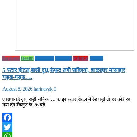
Business
Health
Life Style
National
Political
society
5 स्टार होटल,बासी दूध,फंफूद लगी सब्ज़ियां, शाकाहार-मांसाहार
गड्ड-मड्ड….
August 8, 2026
harinayak
0
एक्सपायर्ड दूध, सड़ी सब्जियां… फाइव स्टार होटल में रेड पड़ी तो हर कोई रह
गया दंग बेंगलुरु के 26 बड़े
Facebook
Twitter