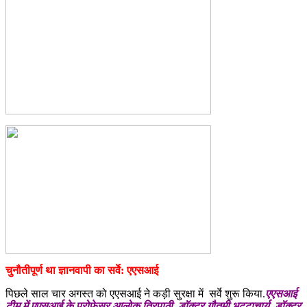
चुनौतीपूर्ण था ज्ञानवापी का सर्वे: एएसआई
पिछले साल चार अगस्त को एएसआई ने कड़ी सुरक्षा में सर्वे शुरू किया.
एएसआई
टीम में एएसआई के प्रोफ़ेसर आलोक त्रिपाठी, डॉक्टर गौतमी भट्टाचार्य, डॉक्टर