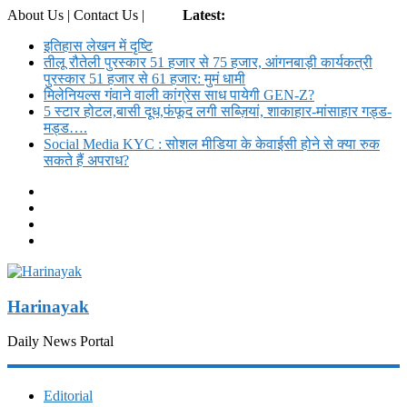
About Us | Contact Us |
Login
Latest:
इतिहास लेखन में दृष्टि
तीलू रौतेली पुरस्कार 51 हजार से 75 हजार, आंगनबाड़ी कार्यकत्री
पुरस्कार 51 हजार से 61 हजार: मुमं धामी
मिलेनियल्स गंवाने वाली कांग्रेस साध पायेगी GEN-Z?
5 स्टार होटल,बासी दूध,फंफूद लगी सब्ज़ियां, शाकाहार-मांसाहार गड्ड-
मड्ड….
Social Media KYC : सोशल मीडिया के केवाईसी होने से क्या रुक
सकते हैं अपराध?
Harinayak
Daily News Portal
Editorial