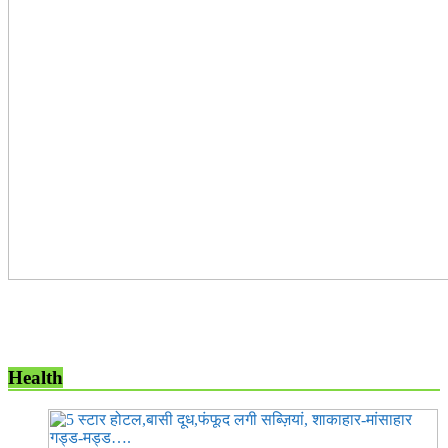
Health