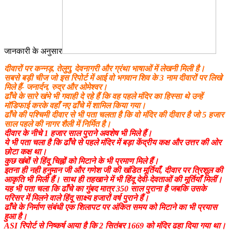
जानकारी के अनुसार
दीवारों पर कन्नड़, तेलुगु, देवनागरी और ग्रंथा भाषाओं में लेखनी मिली है।
सबसे बड़ी चीज जो इस रिपोर्ट में आई वो भगवान शिव के 3 नाम दीवारों पर लिखे
मिले हैं- जनार्दन, रुद्र और ओमेश्वर।
ढाँचे के सारे खंभे भी गवाही दे रहे हैं कि वह पहले मंदिर का हिस्सा थे उन्हें
मॉडिफाई करके वहाँ नए ढाँचे में शामिल किया गया।
ढाँचे की पश्चिमी दीवार से भी पता चलता है कि वो मंदिर की दीवार है जो 5 हजार
साल पहले की नागर शैली में निर्मित है।
दीवार के नीचे 1 हजार साल पुराने अवशेष भी मिले हैं।
ये भी पता चला है कि ढाँचे से पहले मंदिर में बड़ा केंद्रीय कक्ष और उत्तर की ओर
छोटा कक्ष था।
कुछ खंबों से हिंदू चिह्नों को मिटाने के भी प्रमाण मिले हैं।
इतना ही नही हनुमान जी और गणेश जी की खंडित मूर्तियाँ, दीवार पर त्रिशूल की
आकृति भी मिली हैं। साथ ही तहखाने में भी हिंदू देवी-देवताओं की मूर्तियाँ मिलीं।
यह भी पता चला कि ढाँचे का गुंबद मात्र 350 साल पुराना है जबकि उसके
परिसर में मिलने वाले हिंदू साक्ष्य हजारों वर्ष पुराने हैं।
ढाँचे के निर्माण संबंधी एक शिलापट पर अंकित समय को मिटाने का भी प्रयास
हुआ है।
ASI रिपोर्ट से निष्कर्ष आया है कि 2 सितंबर 1669 को मंदिर ढहा दिया गया था।