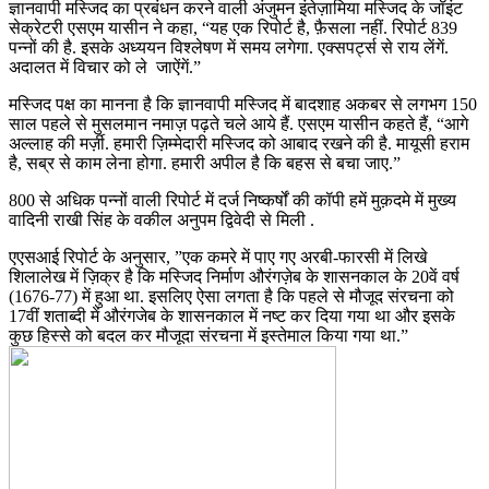
ज्ञानवापी मस्जिद का प्रबंधन करने वाली अंजुमन इंतेज़ामिया मस्जिद के जॉइंट
सेक्रेटरी एसएम यासीन ने कहा, “यह एक रिपोर्ट है, फ़ैसला नहीं. रिपोर्ट 839
पन्नों की है. इसके अध्ययन विश्लेषण में समय लगेगा. एक्सपर्ट्स से राय लेंगें.
अदालत में विचार को ले जाऐंगें.”
मस्जिद पक्ष का मानना है कि ज्ञानवापी मस्जिद में बादशाह अकबर से लगभग 150
साल पहले से मुसलमान नमाज़ पढ़ते चले आये हैं. एसएम यासीन कहते हैं, “आगे
अल्लाह की मर्ज़ी. हमारी ज़िम्मेदारी मस्जिद को आबाद रखने की है. मायूसी हराम
है, सब्र से काम लेना होगा. हमारी अपील है कि बहस से बचा जाए.”
800 से अधिक पन्नों वाली रिपोर्ट में दर्ज निष्कर्षों की कॉपी हमें मुक़दमे में मुख्य
वादिनी राखी सिंह के वकील अनुपम द्विवेदी से मिली .
एएसआई रिपोर्ट के अनुसार, ”एक कमरे में पाए गए अरबी-फारसी में लिखे
शिलालेख में ज़िक्र है कि मस्जिद निर्माण औरंगज़ेब के शासनकाल के 20वें वर्ष
(1676-77) में हुआ था. इसलिए ऐसा लगता है कि पहले से मौजूद संरचना को
17वीं शताब्दी में औरंगजेब के शासनकाल में नष्ट कर दिया गया था और इसके
कुछ हिस्से को बदल कर मौजूदा संरचना में इस्तेमाल किया गया था.”