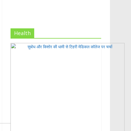
Health