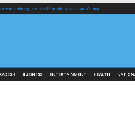
दोस्त समेत अतीक अहमद के छोटे बेटे की मौत, परिवार में अब कौन कहां
 गठन:
स्कार करने वाले आश्रम ने बेटियों के 5100₹ भी लौटाये
या क्यों गिर रहा है ? कारण और इतिहास
4 लाख में से 19 लाख नोटिस BLO से वोटर तक
RADESH
BUSINESS
ENTERTAINMENT
HEALTH
NATION