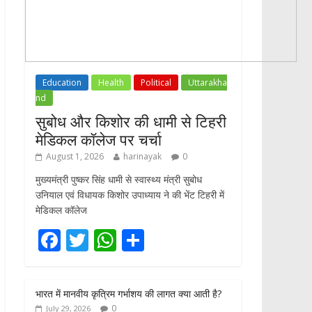
Education
Health
Political
Uttarakha
nd
सुबोध और किशोर की धामी से टिहरी
मेडिकल कॉलेज पर चर्चा
August 1, 2026
harinayak
0
मुख्यमंत्री पुष्कर सिंह धामी से स्वास्थ्य मंत्री सुबोध
उनियाल एवं विधायक किशोर उपाध्याय ने की भेंट टिहरी में
मेडिकल कॉलेज
F
T
W
S
ac
w
h
h
e
itt
at
ar
भारत में मानवीय कृत्रिम गर्भाशय की लागत क्या आती है?
b
er
s
e
0
July 29, 2026