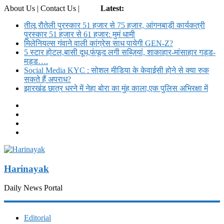
About Us | Contact Us |
Login
Latest:
तीलू रौतेली पुरस्कार 51 हजार से 75 हजार, आंगनबाड़ी कार्यकत्री
पुरस्कार 51 हजार से 61 हजार: मुमं धामी
मिलेनियल्स गंवाने वाली कांग्रेस साध पायेगी GEN-Z?
5 स्टार होटल,बासी दूध,फंफूद लगी सब्ज़ियां, शाकाहार-मांसाहार गड्ड-
मड्ड….
Social Media KYC : सोशल मीडिया के केवाईसी होने से क्या रुक
सकते हैं अपराध?
झारखंड छात्र धरने में नेहा बोरा का मुंह काला,एक पुलिस अभिरक्षा में
Harinayak
Daily News Portal
Editorial