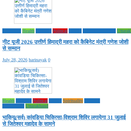
Education
Health
National
Political
society
TECHNOLOGY
Uttara
नीट यूजी 2026 उत्तीर्ण हिमाद्री महरा को कैबिनेट मंत्री गणेश जोशी
से सम्मान
July 28, 2026
harinayak
0
Health
National
Political
society
Spirituality
UTTAR
PRADESH
Uttarakhand
भाकियू(सर्व) कांवडिया चिकित्सा-विश्राम शिविर लगायेगा 31 जुलाई
से जितेश्वर महादेव के सामने