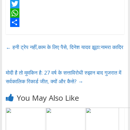
F
a
T
c
w
W
e
i
h
S
b
t
a
h
←
हनी ट्रेप नहीं,काम के लिए पैसे, दिनेश यादव झूठा:नामरा कादिर
o
t
t
a
o
e
s
r
k
r
A
e
मोदी है तो मुमकिन है: 27 वर्ष के सत्ताविरोधी रुझान बाद गुजरात में
p
→
सर्वकालिक रिकार्ड जीत, क्यों और कैसे?
p
You May Also Like