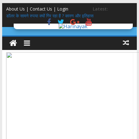
About Us | Contact Us |
Login
Latest:
डॉलर के सामने रुपया क्यों गिर रहा है ? कारण और इतिहास
उत्तराखंड SIR: 24 लाख में से 19 लाख नोटिस BLO से वोटर तक
सड़क दुर्घटना में दोस्त समेत अतीक अहमद के छोटे बेटे की मौत, परिवार में अब कौन
कहां
इतिहास में क्या छिपाते और बताते हैं इरफान हबीब और रोमिला थापर ?
राजस्थान की उप मुख्यमंत्री दिया कुमारी के नाना के नाम पर है देहरादून के ‘राजेंद्र
नगर’ का नाम