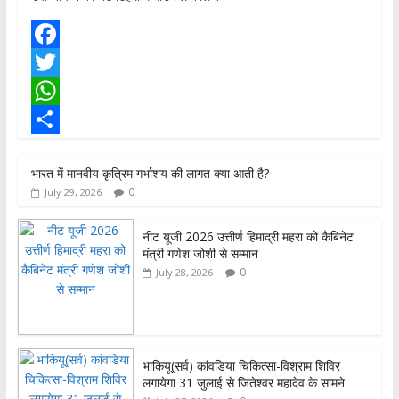
F
a
T
c
w
W
e
i
h
S
भारत में मानवीय कृत्रिम गर्भाशय की लागत क्या आती है?
b
t
a
h
0
July 29, 2026
o
t
t
a
o
e
s
r
नीट यूजी 2026 उत्तीर्ण हिमाद्री महरा को कैबिनेट
मंत्री गणेश जोशी से सम्मान
k
r
A
e
0
July 28, 2026
p
p
भाकियू(सर्व) कांवडिया चिकित्सा-विश्राम शिविर
लगायेगा 31 जुलाई से जितेश्वर महादेव के सामने