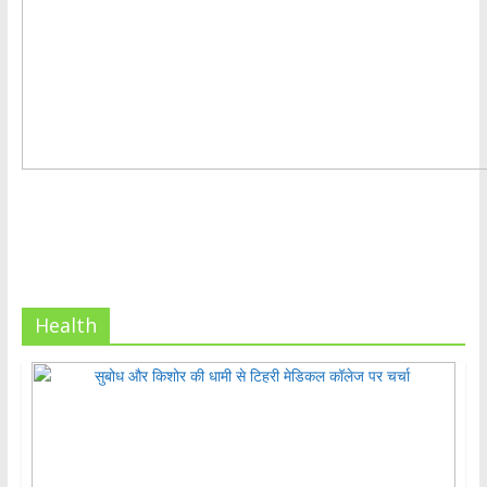
Health