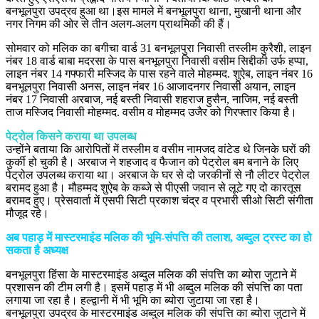
बनभूलपुरा उपद्रव हुआ था।इस मामले में बनभूलपुरा थाना, मुखानी थाना और
नगर निगम की ओर से तीन अलग-अलग प्राथमिकी की हैं।
सोमवार को मलिक का बगीचा वार्ड 31 बनभूलपुरा निवासी तस्लीम कुरैशी, लाइन
नंबर 18 वार्ड बाबा मदरसा के पास बनभूलपुरा निवासी वसीम सिद्दीकी उर्फ हप्पा,
लाइन नंबर 14 गफ्फारी मस्जिद के पास रहने वाले मोहम्मद. शुऐब, लाइन नंबर 16
बनभूलपुरा निवासी अनस, लाइन नंबर 16 आजादनगर निवासी अयान, लाइन
नंबर 17 निवासी अरबाज, नई बस्ती निवासी शहराज हुसैन, नाजिम, नई बस्ती
ताज मस्जिद निवासी मोहम्मद. वसीम व मोहम्मद उजैर को गिरफ्तार किया है।
पेट्रोल किसने कराया था उपलब्ध
उन्होंने बताया कि आरोपितों में तस्लीम व वसीम नामजद वांटेड थे जिनके घरों की
कुर्की हो चुकी है। अरबाज ने शहजाद व फैजान को पेट्रोल बम बनाने के लिए
पेट्रोल उपलब्ध कराया था। अरबाज के घर से दो जरकीनों से नौ लीटर पेट्रोल
बरामद हुआ है। मौहम्मद शुऐब के कब्जे से पीएसी जवान से लूटे गए दो कारतूस
बरामद हुए। प्रेसवार्ता में एसपी सिटी प्रकाश चंद्र व प्रभारी सीओ सिटी संगीता
मौजूद रहे।
अब पहाड़ में मास्टरमाइंड मलिक की भूमि-संपत्ति की तलाश, अब्दुल ट्रस्ट का हो
सकता है अध्यक्ष
बनभूलपुरा हिंसा के मास्टरमाइंड अब्दुल मलिक की संपत्ति का ब्योरा जुटाने में
प्रशासन की टीम लगी है। इसमें पहाड़ में भी अब्दुल मलिक की संपत्ति का पता
लगाया जा रहा है। हल्द्वानी में भी भूमि का ब्योरा जुटाया जा रहा है।
बनभूलपुरा उपद्रव के मास्टरमाइंड अब्दुल मलिक की संपत्ति का ब्योरा जुटाने में