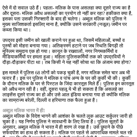
ऐसे में दो सवाल उठे हैं। पहला- मलिक के पास असलहा क्या दूसरे राज्य का है
और दूसरा- मलिक अवैध असलहों का प्रयोग तो नहीं कर रहा? हकीकत क्या है,
इसका पता उसकी गिरफ्तारी के बाद ही चलेगा। अब्दुल मलिक को पुलिस ने
मुख्य साजिशकर्ता इसलिए माना है, क्योंकि उसने सरकारी (नजूल) जमीन पर
कब्जा किया था।
उपद्रव इसी जमीन को खाली कराने पर हुआ था, जिसमें महिलाओं, बच्चों व
पुरुषों को मोहरा बनाया गया। अतिक्रमण हटाने पर जब स्थिति बिगड़ी तो
मुस्लिम समुदाय एक हो गया। कानून के रखवालों, नगर निगमकर्मियों व
मीडियाकर्मियों पर हमला हुआ। महिला पुलिसकर्मियों तक को उपद्रवियों ने
दौड़ा-दौड़ाकर पीटा था। तब किसी ने यह नहीं सोचा था कि अंजाम क्या होगा?
इस मामले में पुलिस 68 लोगों को पकड़ चुकी है, मगर मलिक समेत चार अब भी
फरार हैं। इस पर पुलिस ने मलिक व पांच अन्य के घर की कुर्की भी की। कुर्की
के दौरान मलिक के घर से पिस्टल के जिंदा कारतूस मिले हैं। पुलिस इन कारतूस
को अवैध मान रही है। वहीं, दूसरा पहलू ये भी हो सकता है कि असलहे का
लाइसेंस दूसरे राज्य का हो और उसे आल इंडिया बनाया गया हो क्योंकि मलिक
का साम्राज्य बरेली, दिल्ली व हरियाणा तक फैला हुआ है।
अब्दुल मलिक भारत में ही!
अब्दुल मलिक के विदेश भागने की आशंका के चलते लुक आउट सर्कुलर जारी हो
चुका है। यह निर्णय पुलिस ने सावधानी के लिए लिया है। पुलिस सूत्रों के
अनुसार, अब्दुल मलिक ने भारत में ही शरण ले रखा है। उसे छुपाने के पीछे
सफेदपोश का हाथ हो सकता है। मलिक पर पहले से आपराधिक मामले चल रहे