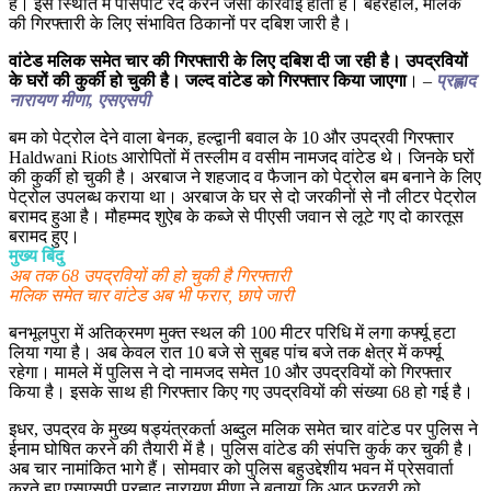
हैं। इस स्थिति में पासपोर्ट रद करने जैसी कार्रवाई होती है। बहरहाल, मलिक
की गिरफ्तारी के लिए संभावित ठिकानों पर दबिश जारी है।
वांटेड मलिक समेत चार की गिरफ्तारी के लिए दबिश दी जा रही है। उपद्रवियों
के घरों की कुर्की हो चुकी है। जल्द वांटेड को गिरफ्तार किया जाएगा
। –
प्रह्लाद
नारायण मीणा, एसएसपी
बम को पेट्रोल देने वाला बेनक, हल्द्वानी बवाल के 10 और उपद्रवी गिरफ्तार
Haldwani Riots आरोपितों में तस्लीम व वसीम नामजद वांटेड थे। जिनके घरों
की कुर्की हो चुकी है। अरबाज ने शहजाद व फैजान को पेट्रोल बम बनाने के लिए
पेट्रोल उपलब्ध कराया था। अरबाज के घर से दो जरकीनों से नौ लीटर पेट्रोल
बरामद हुआ है। मौहम्मद शुऐब के कब्जे से पीएसी जवान से लूटे गए दो कारतूस
बरामद हुए।
मुख्य बिंदु
अब तक 68 उपद्रवियों की हो चुकी है गिरफ्तारी
मलिक समेत चार वांटेड अब भी फरार, छापे जारी
बनभूलपुरा में अतिक्रमण मुक्त स्थल की 100 मीटर परिधि में लगा कर्फ्यू हटा
लिया गया है। अब केवल रात 10 बजे से सुबह पांच बजे तक क्षेत्र में कर्फ्यू
रहेगा। मामले में पुलिस ने दो नामजद समेत 10 और उपद्रवियों को गिरफ्तार
किया है। इसके साथ ही गिरफ्तार किए गए उपद्रवियों की संख्या 68 हो गई है।
इधर, उपद्रव के मुख्य षड्यंत्रकर्ता अब्दुल मलिक समेत चार वांटेड पर पुलिस ने
ईनाम घोषित करने की तैयारी में है। पुलिस वांटेड की संपत्ति कुर्क कर चुकी है।
अब चार नामांकित भागे हैं। सोमवार को पुलिस बहुउद्देशीय भवन में प्रेसवार्ता
करते हुए एसएसपी प्रह्लाद नारायण मीणा ने बताया कि आठ फरवरी को