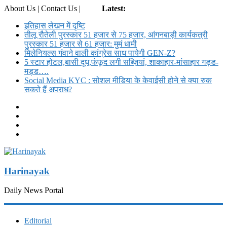
About Us | Contact Us |
Login
Latest:
इतिहास लेखन में दृष्टि
तीलू रौतेली पुरस्कार 51 हजार से 75 हजार, आंगनबाड़ी कार्यकत्री
पुरस्कार 51 हजार से 61 हजार: मुमं धामी
मिलेनियल्स गंवाने वाली कांग्रेस साध पायेगी GEN-Z?
5 स्टार होटल,बासी दूध,फंफूद लगी सब्ज़ियां, शाकाहार-मांसाहार गड्ड-
मड्ड….
Social Media KYC : सोशल मीडिया के केवाईसी होने से क्या रुक
सकते हैं अपराध?
Harinayak
Daily News Portal
Editorial