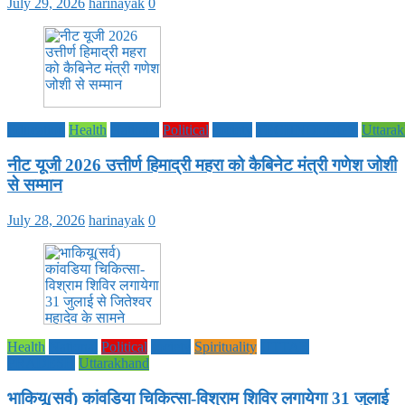
July 29, 2026
harinayak
0
Education
Health
National
Political
society
TECHNOLOGY
Uttara
नीट यूजी 2026 उत्तीर्ण हिमाद्री महरा को कैबिनेट मंत्री गणेश जोशी
से सम्मान
July 28, 2026
harinayak
0
Health
National
Political
society
Spirituality
UTTAR
PRADESH
Uttarakhand
भाकियू(सर्व) कांवडिया चिकित्सा-विश्राम शिविर लगायेगा 31 जुलाई