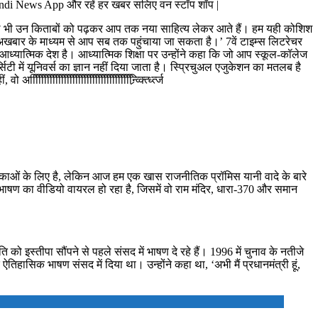
Hindi News App और रहें हर खबर सलिए वन स्टॉप शॉप |
ने वाले भी उन किताबों को पढ़कर आप तक नया साहित्य लेकर आते हैं। हम यही कोशिश
रांश अखबार के माध्यम से आप सब तक पहुंचाया जा सकता है।’ 7वें टाइम्स लिटरेचर
 आध्यात्मिक देश है। आध्यात्मिक शिक्षा पर उन्होंने कहा कि जो आप स्कूल-कॉलेज
र्सिटी में यूनिवर्स का ज्ञान नहीं दिया जाता है। स्प्रिचुअल एजुकेशन का मतलब है
्त्ध्त्ज‍िििििििििििििििििििििििििििििििििििि
प्रेमिकाओं के लिए है, लेकिन आज हम एक खास राजनीतिक प्रॉमिस यानी वादे के बारे
री के भाषण का वीडियो वायरल हो रहा है, जिसमें वो राम मंदिर, धारा-370 और समान
ो इस्तीपा सौंपने से पहले संसद में भाषण दे रहे हैं। 1996 में चुनाव के नतीजे
िहासिक भाषण संसद में दिया था। उन्होंने कहा था, ‘अभी मैं प्रधानमंत्री हूं,