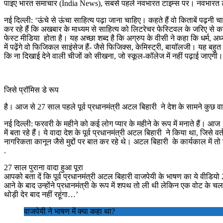
पाइए भारत समाचार (India News), सबसे पहले नवभारत टाइम्स पर। नवभारत टा
नई दिल्ली: ‘ऊंचे से ऊंचा साहित्य पढ़ा जाना चाहिए। कहते हैं वो किताबें पढ़न
कर रहे हैं कि अखबार के माध्यम से साहित्य को लिटरेचर फेस्टिवल के जरिए से करो
फेस्ट मीडिया होता है। यह अच्छा शब्द है कि अग्रुप के वीसी ने कहा कि धर्म, अ
में पढ़ेंगे वो फिजिकल साइंसेज हैं- जैसे फिजिक्स, केमिस्ट्री, बायॉलजी। यह बहुत छ
कि ना दिखाई देने वाली चीजों को सीखना, जो स्कूल-कॉलेज में नहीं पढ़ाई जाएगी। वहां सिर्
जिसे प्रॉमिस डे रूप
है। आज से 27 साल पहले पूर्व प्रधानमंत्री अटल बिहारी ने देश के सामने कुछ वादे क
नई दिल्ली: फरवरी के महीने को कई लोग प्यार के महीने के रूप में मनाते हैं। आज 
में बता रहे हैं। ये वादा देश के पूर्व प्रधानमंत्री अटल बिहारी ने किया था, जिसे
नागरिकता कानून जैसे मुद्दों पर बात कर रहे थे। अटल बिहारी के कार्यकाल में तो स
.
27 साल पुराना वादा हुआ पूरा
आपको बता दें कि पूर्व प्रधानमंत्री अटल बिहारी वाजपेयी के भाषण का ये वीडियो 
आने के बाद उन्होंने प्रधानमंत्री के रूप में शपथ तो ली थी लेकिन एक वोट के चल
थोड़ी देर बाद नहीं रहूंगा…’
­वाजपेयी ने भाषण में क्या कहा था?