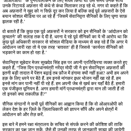
‘ओआरओपी ‘ के पुनरावलोकन के लिए संघर्ष किया था उस समय उनके साथ
उनके रिटायर्ड अफ़सर भी कंधे से कंधा मिलाकर लड़ रहे थे. मगर वो कहते हैं कि
अब अफ़सरों ने ख़ुद को न सिर्फ़ दूर कर लिया है बल्कि कई पूर्व अफ़सरों के ऐसे
बयान सोशल मीडिया पर आ रहे हैं ‘जिसमें सेवानिवृत्त सैनिकों के लिए घृणा साफ़
झलक रही है.’
वो बताते हैं कि कुछ एक पूर्व अफ़सरों ने सरकार को इन सैनिकों के ‘आंदोलन को
कुचलने’ की सलाह तक दे दी है. धरना दे रहे पूर्व सैनिकों का ये भी आरोप था कि
कुछ पूर्व अधिकारी सरकार से सोशल मीडिया के माध्यम से कह रहे हैं कि अगर ये
आंदोलन जारी रहा तो ये एक तरह ‘बग़ावत’ ही है जिससे ‘कार्यरत सैनिकों को
भड़काने का काम हो रहा है.’
सेवानिवृत्त सूबेदार मेजर सुखदेव सिंह इस पर अपनी प्रतिक्रिया व्यक्त करते हुए
कहते हैं, “जिस दिन प्रधानमंत्री नरेंद्र मोदी जी ने इन सेवानिवृत्त अफ़सरों की
इतनी बड़ी तादात में पेंशन बढ़ाई तब फ़ौज में हंगामा क्यों नहीं हुआ? अभी हम अपने
हक़ के लिए धरने पर बैठे हैं. हम इनसे मांगकर इधर भोजन नहीं खा रहे हैं. हम
इनसे मांग कर पानी नहीं पी रहे हैं. हम अपनी जेब से ख़र्च कर यहाँ बैठे हैं. हमारी
एक पंजीकृत यूनियन है. अगर हमारी मांगें प्रधानमंत्री द्वारा मान ली जाती हैं तो
तो इनको क्या तकलीफ़ है?”
सैनिक संगठनों ने सभी पूर्व सैनिकों का आह्वान किया है कि वो ओआरओपी को
लेकर देश के हर ज़िले के ज़िलाधिकारी को ज्ञापन सौंपें और अपने क्षेत्रों में
आंदोलन को और तेज़ करें.
इस बारे में हमने रक्षा मंत्रालय के सचिव से संपर्क करने की कोशिश की ताकि
सरकार का पक्ष जान सकें. जैसे ही उनकी तरफ़ से जानकारी साझा की जायेगी