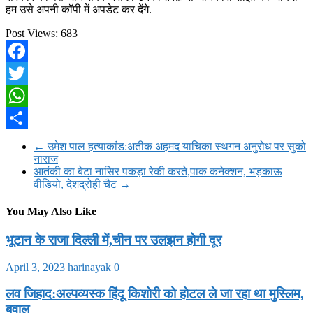
हम उसे अपनी कॉपी में अपडेट कर देंगे.
Post Views:
683
Facebook
Twitter
WhatsApp
Share
←
उमेश पाल हत्याकांड:अतीक अहमद याचिका स्थगन अनुरोध पर सुको
नाराज
आतंकी का बेटा नासिर पकड़ा रेकी करते,पाक कनेक्शन, भड़काऊ
वीडियो, देशद्रोही चैट
→
You May Also Like
भूटान के राजा दिल्ली में,चीन पर उलझन होगी दूर
April 3, 2023
harinayak
0
लव जिहाद:अल्पव्यस्क हिंदू किशोरी को होटल ले जा रहा था मुस्लिम,
बवाल