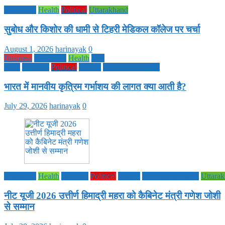
Education
Health
Political
Uttarakhand
सुबोध और किशोर की धामी से टिहरी मेडिकल कॉलेज पर चर्चा
August 1, 2026
harinayak
0
Business
Education
Health
Life
Style
National
Political
society
TECHNOLOGY
भारत में मानवीय कृत्रिम गर्भाशय की लागत क्या आती है?
July 29, 2026
harinayak
0
Education
Health
National
Political
society
TECHNOLOGY
Uttara
नीट यूजी 2026 उत्तीर्ण हिमाद्री महरा को कैबिनेट मंत्री गणेश जोशी
से सम्मान