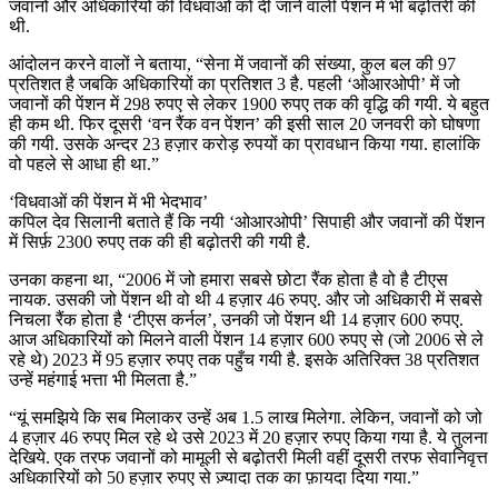
जवानों और अधिकारियों की विधवाओं को दी जाने वाली पेंशन में भी बढ़ोतरी की
थी.
आंदोलन करने वालों ने बताया, “सेना में जवानों की संख्या, कुल बल की 97
प्रतिशत है जबकि अधिकारियों का प्रतिशत 3 है. पहली ‘ओआरओपी’ में जो
जवानों की पेंशन में 298 रुपए से लेकर 1900 रुपए तक की वृद्धि की गयी. ये बहुत
ही कम थी. फिर दूसरी ‘वन रैंक वन पेंशन’ की इसी साल 20 जनवरी को घोषणा
की गयी. उसके अन्दर 23 हज़ार करोड़ रुपयों का प्रावधान किया गया. हालांकि
वो पहले से आधा ही था.”
‘विधवाओं की पेंशन में भी भेदभाव’
कपिल देव सिलानी बताते हैं कि नयी ‘ओआरओपी’ सिपाही और जवानों की पेंशन
में सिर्फ़ 2300 रुपए तक की ही बढ़ोतरी की गयी है.
उनका कहना था, “2006 में जो हमारा सबसे छोटा रैंक होता है वो है टीएस
नायक. उसकी जो पेंशन थी वो थी 4 हज़ार 46 रुपए. और जो अधिकारी में सबसे
निचला रैंक होता है ‘टीएस कर्नल’, उनकी जो पेंशन थी 14 हज़ार 600 रुपए.
आज अधिकारियों को मिलने वाली पेंशन 14 हज़ार 600 रुपए से (जो 2006 से ले
रहे थे) 2023 में 95 हज़ार रुपए तक पहुँच गयी है. इसके अतिरिक्त 38 प्रतिशत
उन्हें महंगाई भत्ता भी मिलता है.”
“यूं समझिये कि सब मिलाकर उन्हें अब 1.5 लाख मिलेगा. लेकिन, जवानों को जो
4 हज़ार 46 रुपए मिल रहे थे उसे 2023 में 20 हज़ार रुपए किया गया है. ये तुलना
देखिये. एक तरफ जवानों को मामूली से बढ़ोतरी मिली वहीं दूसरी तरफ सेवानिवृत्त
अधिकारियों को 50 हज़ार रुपए से ज़्यादा तक का फ़ायदा दिया गया.”