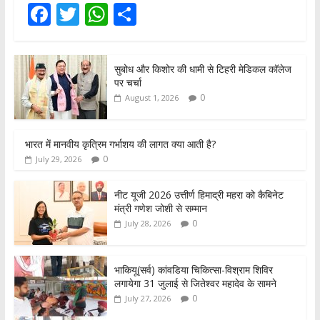
F
T
W
S
ac
w
h
h
e
itt
at
ar
सुबोध और किशोर की धामी से टिहरी मेडिकल कॉलेज
b
er
s
e
पर चर्चा
o
A
0
August 1, 2026
o
p
k
p
भारत में मानवीय कृत्रिम गर्भाशय की लागत क्या आती है?
0
July 29, 2026
नीट यूजी 2026 उत्तीर्ण हिमाद्री महरा को कैबिनेट
मंत्री गणेश जोशी से सम्मान
0
July 28, 2026
भाकियू(सर्व) कांवडिया चिकित्सा-विश्राम शिविर
लगायेगा 31 जुलाई से जितेश्वर महादेव के सामने
0
July 27, 2026