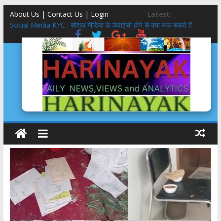
About Us | Contact Us |
Login
Latest:
Social Media KYC : सोशल मीडिया के केवाईसी होने से क्या रुक सकते हैं
अपराध?
इतिहास लेखन में दृष्टि
तीलू रौतेली पुरस्कार 51 हजार से 75 हजार, आंगनबाड़ी कार्यकत्री पुरस्कार 51
हजार से 61 हजार: मुमं धामी
मिलेनियल्स गंवाने वाली कांग्रेस साध पायेगी GEN-Z?
5 स्टार होटल,बासी दूध,फंफूद लगी सब्ज़ियां, शाकाहार-मांसाहार गड्ड-मड्ड….