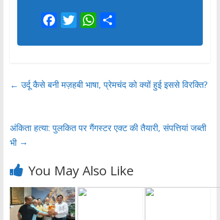
F
T
W
S
ac
w
h
h
e
itt
at
ar
b
er
s
e
o
A
←
उर्दू कैसे बनी मज़हबी भाषा, प्रेमचंद को क्यों हुई इससे विरक्ति?
o
p
k
p
अंकिता हत्या: पुलकित पर गैंगस्टर एक्ट की तैयारी, संपत्तियां जब्ती
→
भी
You May Also Like