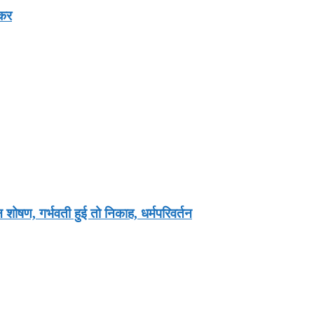
्कर
शोषण, गर्भवती हुई तो निकाह, धर्मपरिवर्तन