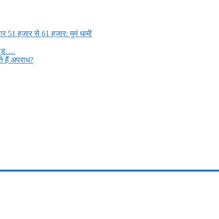
ार 51 हजार से 61 हजार: मुमं धामी
मड्ड….
 हैं अपराध?