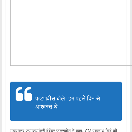
फडणवीस बोले- हम पहले दिन से
आश्वस्त थे
महाराष्ट्र उपमुख्यमंत्री देवेंद्र फडणवीस ने कहा- CM एकनाथ शिंदे की