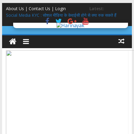
About Us | Contact Us |
Login
Latest:
Social Media KYC : सोशल मीडिया के केवाईसी होने से क्या रुक सकते हैं
अपराध?
इतिहास लेखन में दृष्टि
तीलू रौतेली पुरस्कार 51 हजार से 75 हजार, आंगनबाड़ी कार्यकत्री पुरस्कार 51
हजार से 61 हजार: मुमं धामी
मिलेनियल्स गंवाने वाली कांग्रेस साध पायेगी GEN-Z?
5 स्टार होटल,बासी दूध,फंफूद लगी सब्ज़ियां, शाकाहार-मांसाहार गड्ड-मड्ड….