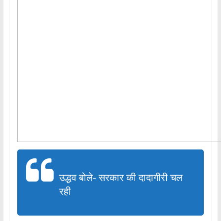
उद्धव बोले- सरकार की दादागीरी चल
रही