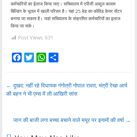
कर्मचारियों का ईलाज किया जाए। सचिवालय में एपीजी अब्दुल कलाम
बिल्डिंग के भूतल में खाली परिसर है। यहां 25 बेड का कोविड केयर सेंटर
बनाया जा सकता है। जहां सचिवालय के संक्रमित कर्मचारियों का इलाज
किया जा सके।
Post Views:
631
F
T
W
S
ac
w
h
h
e
itt
at
ar
b
er
s
e
←
दुखद: नहीं रहे विधायक गंगोत्री गोपाल रावत, मंत्री रेखा आर्य
की बहन ने भी एम्स में ली आखिरी सांस
o
A
o
p
k
p
जान की बाजी लगा बच्चा बचाने वाले मयूर पर इनामों की वर्षा
→