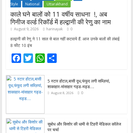
Style
National
Uttarakhand
काले घने बालों को 11 वर्षीय साधना !, अब
गिनीज वर्ल्ड रिकॉर्ड में हल्द्वानी की रेणु का नाम
August 9, 2026
harinayak
0
हल्द्वानी की रेणु ने 11 साल से बाल नहीं कटवाये हैं. आज उनके बालों की लंबाई
8 फीट 10 इंच
F
T
W
S
ac
w
h
h
e
itt
at
ar
5 स्टार होटल,बासी दूध,फंफूद लगी सब्ज़ियां,
b
er
s
e
शाकाहार-मांसाहार गड्ड-मड्ड….
o
A
0
August 8, 2026
o
p
k
p
सुबोध और किशोर की धामी से टिहरी मेडिकल कॉलेज
पर चर्चा