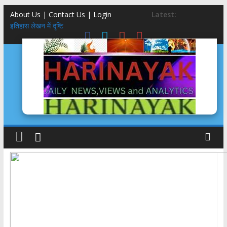
About Us | Contact Us |
Login
Latest:
121 सदस्यीय उत्तराखंड भाजपा कार्यकारिणी में 21 महिलायें, एक सिख,एक सन्यासी
इतिहास लेखन में दृष्टि
संसद में ऐसा कौन सा बिल आ रहा कि इंडी कैंप हुआ चौकन्ना?
चोर की दाढ़ी में तिनका: क्रिश्चियनों की खातिर कांग्रेस विरोध करेगी FCRA बिल का
काले घने बालों को 11 वर्षीय साधना !, अब गिनीज वर्ल्ड रिकॉर्ड में हल्द्वानी की रेणु का
नाम