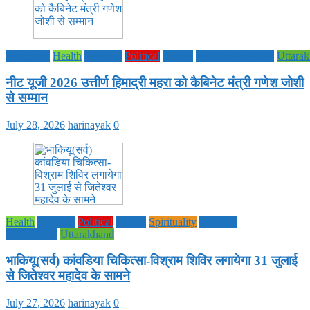
Education
Health
National
Political
society
TECHNOLOGY
Uttara
नीट यूजी 2026 उत्तीर्ण हिमाद्री महरा को कैबिनेट मंत्री गणेश जोशी
से सम्मान
July 28, 2026
harinayak
0
Health
National
Political
society
Spirituality
UTTAR
PRADESH
Uttarakhand
भाकियू(सर्व) कांवडिया चिकित्सा-विश्राम शिविर लगायेगा 31 जुलाई
से जितेश्वर महादेव के सामने
July 27, 2026
harinayak
0