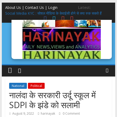
About Us | Contact Us |
Login
Latest:
Social Media KYC : सोशल मीडिया के केवाईसी होने से क्या रुक सकते हैं
अपराध?
इतिहास लेखन में दृष्टि
तीलू रौतेली पुरस्कार 51 हजार से 75 हजार, आंगनबाड़ी कार्यकत्री पुरस्कार 51
हजार से 61 हजार: मुमं धामी
मिलेनियल्स गंवाने वाली कांग्रेस साध पायेगी GEN-Z?
5 स्टार होटल,बासी दूध,फंफूद लगी सब्ज़ियां, शाकाहार-मांसाहार गड्ड-मड्ड….
National
Political
नालंदा के सरकारी उर्दू स्कूल में
SDPI के झंडे को सलामी
August 9, 2022
harinayak
0 Comment