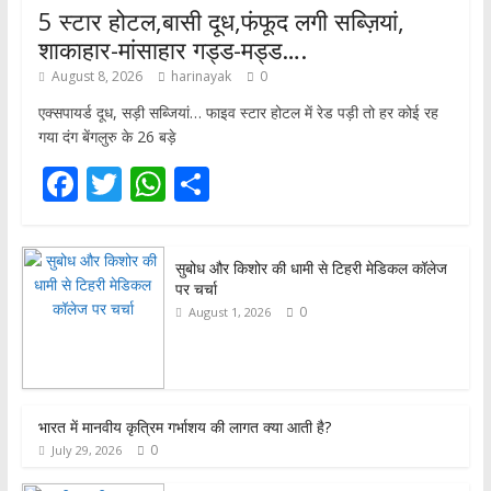
5 स्टार होटल,बासी दूध,फंफूद लगी सब्ज़ियां,
शाकाहार-मांसाहार गड्ड-मड्ड….
August 8, 2026
harinayak
0
एक्सपायर्ड दूध, सड़ी सब्जियां… फाइव स्टार होटल में रेड पड़ी तो हर कोई रह
गया दंग बेंगलुरु के 26 बड़े
F
T
W
S
ac
w
h
h
e
itt
at
ar
सुबोध और किशोर की धामी से टिहरी मेडिकल कॉलेज
b
er
s
e
पर चर्चा
o
A
0
August 1, 2026
o
p
k
p
भारत में मानवीय कृत्रिम गर्भाशय की लागत क्या आती है?
0
July 29, 2026