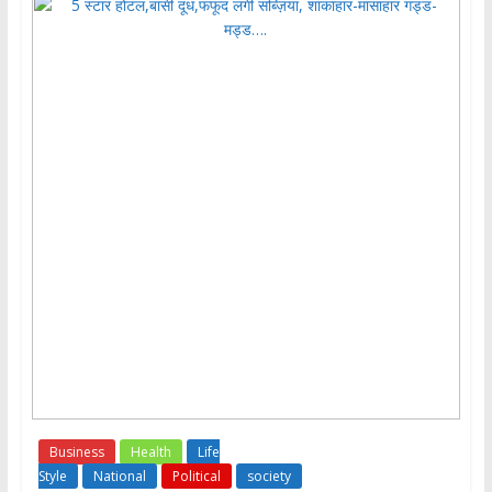
Business
Health
Life
Style
National
Political
society