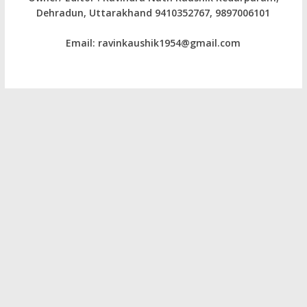
Dehradun, Uttarakhand 9410352767, 9897006101
Email: ravinkaushik1954@gmail.com