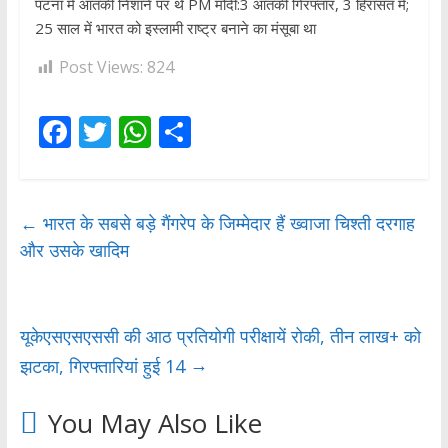
पटना में आतंकी निशाने पर थे PM मोदी:3 आतंकी गिरफ्तार, 3 हिरासत में;
25 साल में भारत को इस्लामी राष्ट्र बनाने का मंसूबा था
Post Views:
824
F
T
W
S
ac
w
h
h
e
itt
at
ar
b
er
s
e
←
भारत के सबसे बड़े गैंगरेप के जिम्मेदार हैं ख्वाजा चिश्ती दरगाह
और उसके खादिम
o
A
o
p
k
p
यूकेएसएसएससी की आठ प्रतियोगी परीक्षायें रोकी, तीन लाख+ को
→
झटका, गिरफ्तारियां हुई 14
You May Also Like