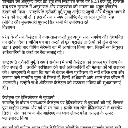
शनिवार को आईएमए परेड की शुरुआत निर्धारित समय पर 6:40 बजे हुई, जिसके
बाद परेड ग्राउंड में अनुशासन और राष्ट्रसेवा की भावना का अद्भुत प्रदर्शन
देखने को मिला। राष्ट्रपति द्रौपदी मुर्मू सुबह आईएमए पहुंचीं और चैटवुड भवन में
परेड की सलामी ली। इस दौरान राज्यपाल लेफ्टिनेंट जनरल गुरमीत सिंह
(सेनि.) और मुख्यमंत्री पुष्कर सिंह धामी भी उपस्थित रहे।
विज्ञापन
परेड के दौरान कैडेट्स ने कदमताल करते हुए अनुशासन, समर्पण और देशभक्ति
का संदेश दिया। अंतिम पग पार करते ही पूरा ग्राउंड तालियों की गूंज से भर
उठा। इसके बाद पीपिंग सेरेमनी का भी आयोजन किया गया, जिसमें नव नियुक्त
अधिकारियों के कंधों पर रैंक सजाई गई।
राष्ट्रपति द्रौपदी मुर्मू ने अपने संबोधन में सभी कैडेट्स को सफल प्रशिक्षण के
लिए बधाई दी। उन्होंने प्रशिक्षण देने वाले अधिकारियों की मेहनत की भी सराहना
की। राष्ट्रपति ने कहा कि यहां से केवल सैन्य प्रशिक्षण ही नहीं बल्कि दया और
करुणा जैसे मानवीय मूल्य भी मिलते हैं, जिन्हें अधिकारी आगे अपने सेवा जीवन में
अपनाएंगे। उन्होंने सभी ऑफिसर कैडेट्स को उज्ज्वल भविष्य की शुभकामनाएं
दीं।
कैडेट्स पर हेलिकॉप्टर से पुष्पवर्षा
समारोह के दौरान पासआउट कैडेट्स पर हेलिकॉप्टर से पुष्पवर्षा की गई, जिससे
पूरा माहौल उत्सव और गर्व से भर गया। इसके बाद तीन हेलिकॉप्टरों ने भारतीय
तिरंगा, सेना का ध्वज और आईएमए का ध्वज लेकर परेड ग्राउंड के ऊपर
फ्लाईपास्ट किया।
इस वर्ष की पासिंग आउट परेड में विभिन्न कोर्सों के उत्कृष्ट प्रदर्शन करने वाले