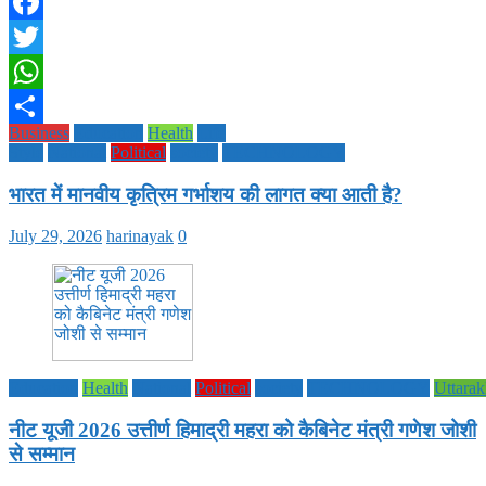
Facebook
Twitter
WhatsApp
Business
Education
Health
Life
Share
Style
National
Political
society
TECHNOLOGY
भारत में मानवीय कृत्रिम गर्भाशय की लागत क्या आती है?
July 29, 2026
harinayak
0
Education
Health
National
Political
society
TECHNOLOGY
Uttara
नीट यूजी 2026 उत्तीर्ण हिमाद्री महरा को कैबिनेट मंत्री गणेश जोशी
से सम्मान