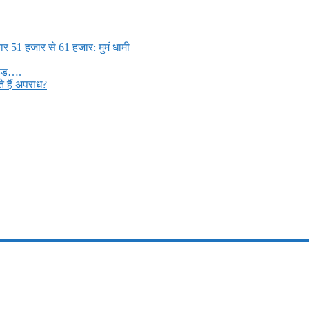
ार 51 हजार से 61 हजार: मुमं धामी
मड्ड….
 हैं अपराध?