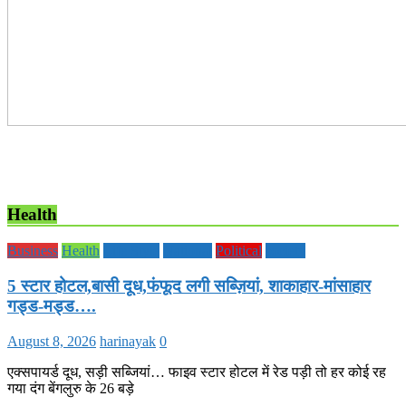
Health
Business
Health
Life Style
National
Political
society
5 स्टार होटल,बासी दूध,फंफूद लगी सब्ज़ियां, शाकाहार-मांसाहार
गड्ड-मड्ड….
August 8, 2026
harinayak
0
एक्सपायर्ड दूध, सड़ी सब्जियां… फाइव स्टार होटल में रेड पड़ी तो हर कोई रह
गया दंग बेंगलुरु के 26 बड़े