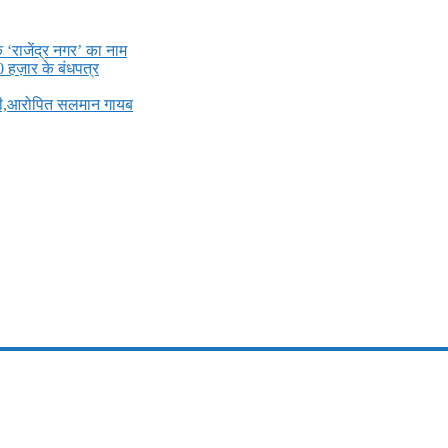
े ‘राजेंद्र नगर’ का नाम
0 हज़ार के बंधपत्र
ली,आरोपित सलमान गायब