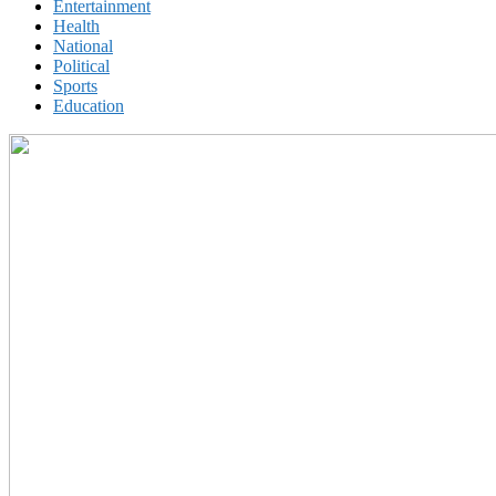
Entertainment
Health
National
Political
Sports
Education