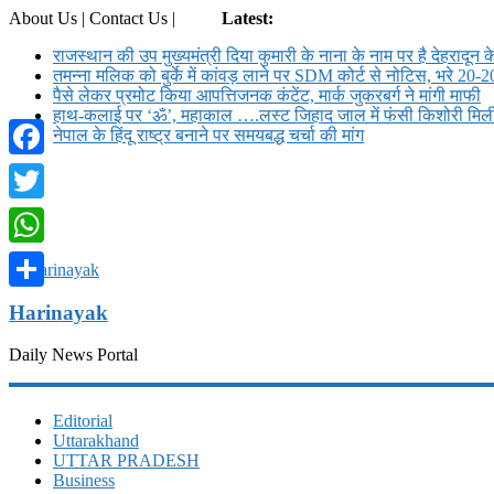
About Us | Contact Us |
Login
Latest:
राजस्थान की उप मुख्यमंत्री दिया कुमारी के नाना के नाम पर है देहरादून क
तमन्ना मलिक को बुर्के में कांवड़ लाने पर SDM कोर्ट से नोट‍िस, भरे 20-2
पैसे लेकर प्रमोट क‍िया आपत्तिजनक कंटेंट, मार्क जुकरबर्ग ने मांगी माफी
हाथ-कलाई पर ‘ॐ’, महाकाल ….लस्ट जिहाद जाल में फंसी किशोरी मि
नेपाल के हिंदू राष्ट्र बनाने पर समयबद्ध चर्चा की मांग
Facebook
Twitter
WhatsApp
Share
Harinayak
Daily News Portal
Editorial
Uttarakhand
UTTAR PRADESH
Business