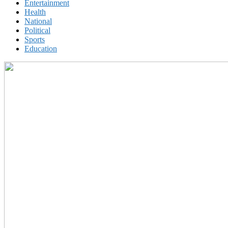
Entertainment
Health
National
Political
Sports
Education