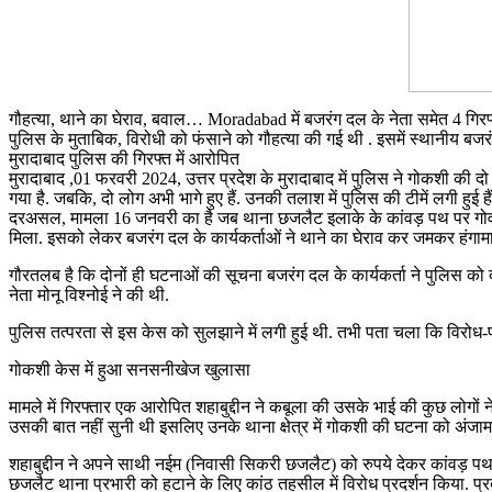
गौहत्या, थाने का घेराव, बवाल… Moradabad में बजरंग दल के नेता समेत 4 गिर
पुलिस के मुताबिक, विरोधी को फंसाने को गौहत्या की गई थी . इसमें स्थानीय बजरं
मुरादाबाद पुलिस की गिरफ्त में आरोपित
मुरादाबाद ,01 फरवरी 2024, उत्तर प्रदेश के मुरादाबाद में पुलिस ने गोकशी की
गया है. जबकि, दो लोग अभी भागे हुए हैं. उनकी तलाश में पुलिस की टीमें लगी हुई हैं
दरअसल, मामला 16 जनवरी का है जब थाना छजलैट इलाके के कांवड़ पथ पर गोवंश क
मिला. इसको लेकर बजरंग दल के कार्यकर्ताओं ने थाने का घेराव कर जमकर हंगाम
गौरतलब है कि दोनों ही घटनाओं की सूचना बजरंग दल के कार्यकर्ता ने पुलिस क
नेता मोनू विश्नोई ने की थी.
पुलिस तत्परता से इस केस को सुलझाने में लगी हुई थी. तभी पता चला कि विरोध-प
गोकशी केस में हुआ सनसनीखेज खुलासा
मामले में गिरफ्तार एक आरोपित शहाबुद्दीन ने कबूला की उसके भाई की कुछ लोगो
उसकी बात नहीं सुनी थी इसलिए उनके थाना क्षेत्र में गोकशी की घटना को अंजाम
शहाबुद्दीन ने अपने साथी नईम (निवासी सिकरी छजलैट) को रुपये देकर कांवड़ पथ
छजलैट थाना प्रभारी को हटाने के लिए कांठ तहसील में विरोध प्रदर्शन किया. प्रदर