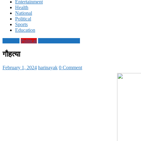
Entertainment
Health
National
Political
Sports
Education
National
Political
UTTAR PRADESH
गौहत्या
February 1, 2024
harinayak
0 Comment