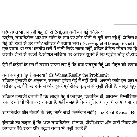
परंपरागत भोजन रही गेहूं की रोटियां,अब क्यों बन गई ‘विलेन’?
ग्लूटेन, डायबिटीज और वेट लॉस के नाम पर लोग रोटी से दूरी बना रहे हैं. लेकिन क्
गेहूं की रोटी से डर क्यों? डॉक्टर ने बताया सच ( Screengrab/HansajiSocial)
एक समय था जब भारतीय घरों में रोटी सिर्फ खाना नहीं, बल्कि दैनिक जीवन का हिस्
तस्वीर तेजी से बदली है.सोशल मीडिया पर अक्सर सुनते है कि ग्लूटेन छोड़ दो,रोट
ऐसे में कईयों के मन में सवाल उठना तय है कि क्या सचमुच गेहूं अब सेहत को खराब
क्या सचमुच गेहूं है समस्या? (Is Wheat Really the Problem?)
डॉक्टर हंसाजी के अनुसार, समस्या हमेशा गेहूं में नहीं होती. असली फर्क इस बात स
प्रोडक्ट्स, पैकेज्ड स्नैक्स और दूसरे प्रोसेस्ड फूड्स से जुड़ी होती है. साबुत गे
डॉक्टर हंसाजी बताती हैं कि साबुत गेहूं में फाइबर, विटामिन बी, आयरन, मैग्नीशिय
रफ्तार को भी धीमा कर सकता है. यही वजह है कि संतुलित मात्रा में खाया गया साबु
डायबिटीज और मोटापे के लिए सिर्फ रोटी जिम्मेदार नहीं (The Real Reason 
हंसाजी का कहना है कि आज डायबिटीज, मोटापा, पीसीओएस और फैटी लिवर जैसी समस
लगातार बैठे रहना और बढ़ता तनाव भी बड़ी वजहें हैं.