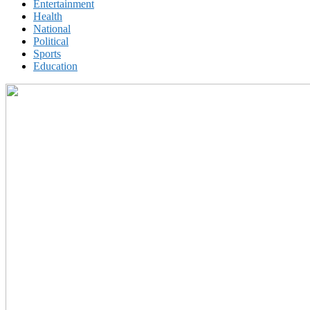
Entertainment
Health
National
Political
Sports
Education