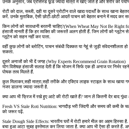
उनके अनुसार, जब प्रोसेस्ड फूड ज्यादा मात्रा में खाए जाते हैं और शरीर को पर्य
रोटी को दाल, सब्जी, दही या दूसरे प्रोटीन वाले खाद्य पदार्थों के साथ खाना 
करें. उनके मुताबिक, ऐसी छोटी-छोटी आदतें पाचन को बेहतर बनाने में मदद कर सक
किन लोगों को सावधानी बरतनी चाहिए?(When Wheat May Not Be Right fo
हंसाजी मानती हैं कि हर व्यक्ति की जरूरतें अलग होती हैं. जिन लोगों को ग्लूट
ग्लूटेन को सहन नहीं कर पाता.
वहीं कुछ लोगों को ब्लोटिंग, पाचन संबंधी दिक्कत या गेहूं से जुड़ी संवेदनशीलता 
सकता.
दूसरे अनाजों को भी दें जगह (Why Experts Recommend Grain Rotation)
योग विशेषज्ञ हंसाजी सलाह देती हैं कि भोजन में सिर्फ एक ही अनाज पर निर्भ
पोषक तत्व मिलते हैं.
कुल मिलाकर,सही मात्रा,सही तरीके और एक्टिव लाइफ स्टाइल के साथ खाया गया 
नजर डालना ज्यादा जरूरी है.
क्या आप भी फ्रिज में रखे हुए आटे की रोटी खाते हैं? जान लें कितनी देर बाद गूंथ
Fresh VS Stale Roti Nutrition: भागदौड़ भरी जिंदगी और समय की कमी के चलते 
को जरूर पढ़ें.
Stale Dough Side Effects: भारतीय घरों में रोटी हमारे मील का अहम हिस्सा है.
बचा हुआ आटा सुबह इस्तेमाल कर लिया जाता है. क्या आप भी ऐसा ही करते हैं. अग